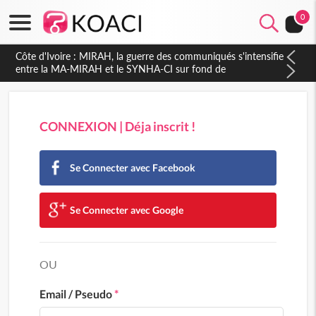
0
CONNEXION | Déja inscrit !
Se Connecter avec Facebook
Se Connecter avec Google
OU
Email / Pseudo
*