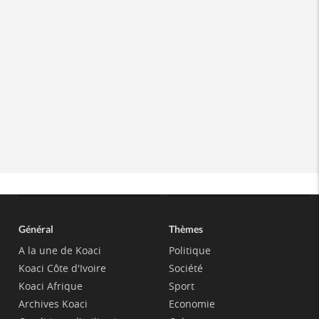
Général
Thèmes
A la une de Koaci
Politique
Koaci Côte d'Ivoire
Société
Koaci Afrique
Sport
Archives Koaci
Economie