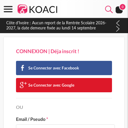
0
CONNEXION | Déja inscrit !
Se Connecter avec Facebook
Se Connecter avec Google
OU
Email / Pseudo
*