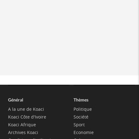
Général
Thèmes
A la une de Koaci
Politique
Koaci Côte d'Ivoire
Société
Koaci Afrique
Sport
Archives Koaci
Economie