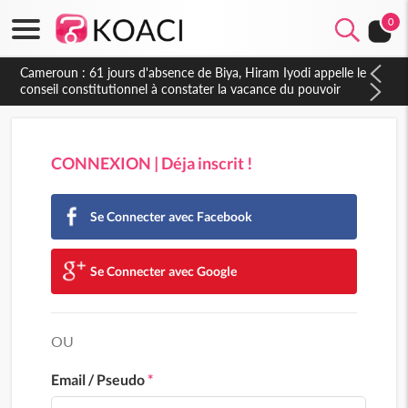
0
Côte d'Ivoire : Fin de la pagaille au PDCI-RDA, Lessiehi bannit
les mouvements sauvages
CONNEXION | Déja inscrit !
Se Connecter avec Facebook
Se Connecter avec Google
OU
Email / Pseudo
*