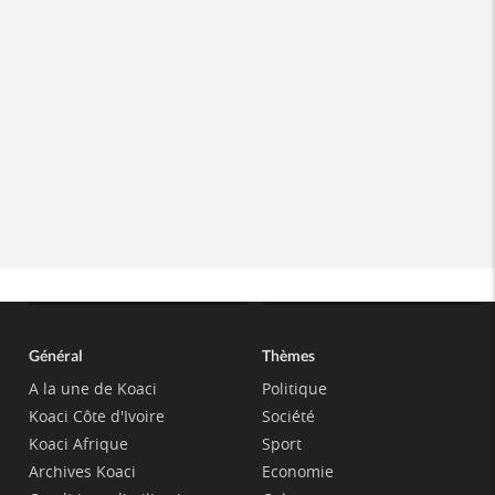
Général
Thèmes
A la une de Koaci
Politique
Koaci Côte d'Ivoire
Société
Koaci Afrique
Sport
Archives Koaci
Economie