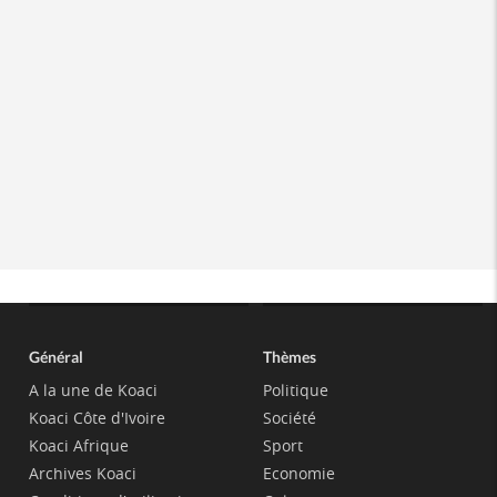
Général
Thèmes
A la une de Koaci
Politique
Koaci Côte d'Ivoire
Société
Koaci Afrique
Sport
Archives Koaci
Economie