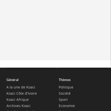
Général
Thèmes
A la une de Koaci
Politique
Koaci Côte d'Ivoire
Société
Koaci Afrique
Sport
Archives Koaci
Economie