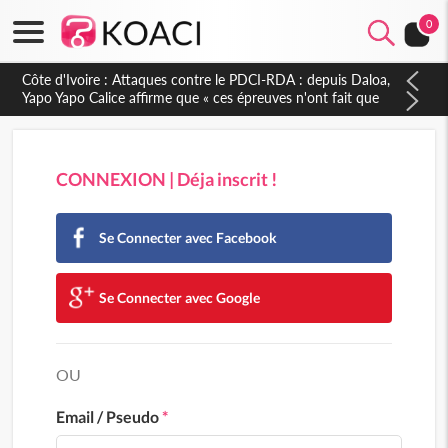
0
Côte d'Ivoire : Attaques contre le PDCI-RDA : depuis Daloa,
Yapo Yapo Calice affirme que « ces épreuves n'ont fait que
renforcer notre résilience »
CONNEXION | Déja inscrit !
Se Connecter avec Facebook
Se Connecter avec Google
OU
Email / Pseudo
*