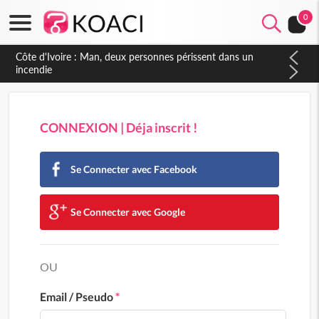
0
Côte d'Ivoire : Man, deux personnes périssent dans un
incendie
CONNEXION | Déja inscrit !
Se Connecter avec Facebook
Se Connecter avec Google
OU
Email / Pseudo
*