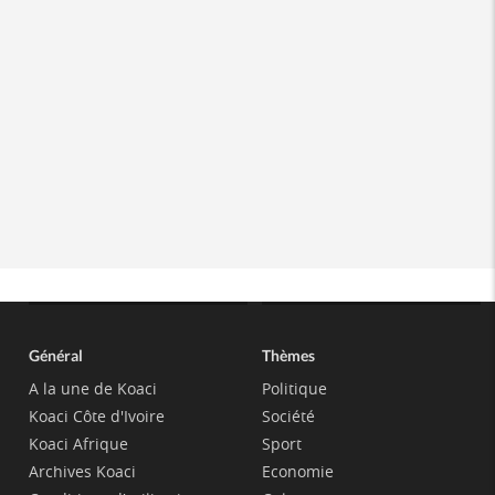
Général
Thèmes
A la une de Koaci
Politique
Koaci Côte d'Ivoire
Société
Koaci Afrique
Sport
Archives Koaci
Economie