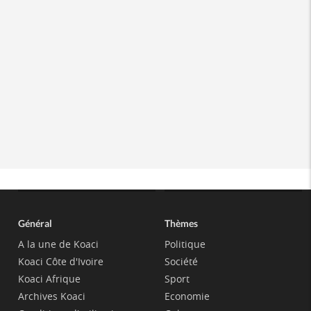
Général
Thèmes
A la une de Koaci
Politique
Koaci Côte d'Ivoire
Société
Koaci Afrique
Sport
Archives Koaci
Economie