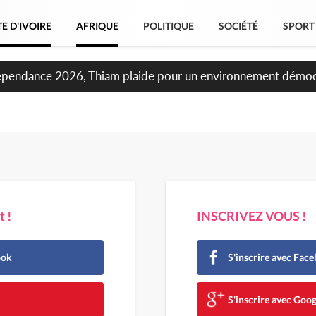
E D'IVOIRE
AFRIQUE
POLITIQUE
SOCIÉTÉ
SPORT
oncours INFAS 2026, les convocations seront disponibles à c
 !
INSCRIVEZ VOUS !
ook
S'inscrire avec Fac
e
S'inscrire avec Goog