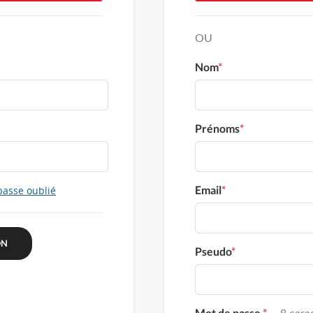
OU
Nom
*
Prénoms
*
Email
*
passe oublié
Pseudo
*
Mot de passe
*
8 carac