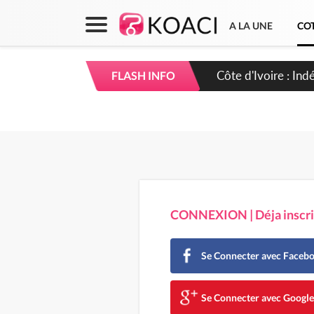
A LA UNE
COT
Côte d'Ivoire : C
FLASH INFO
CONNEXION | Déja inscrit
Se Connecter avec Faceb
Se Connecter avec Googl