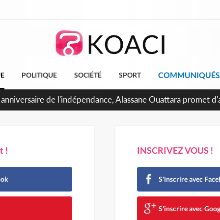
COMMUNIQUÉS
UE
POLITIQUE
SOCIÉTÉ
SPORT
Abidjan, Amadou Oury Bah admire le modèle ivoirien et veut s'e
 la Guinée
 !
INSCRIVEZ VOUS !
ook
S'inscrire avec Fac
e
S'inscrire avec Goog