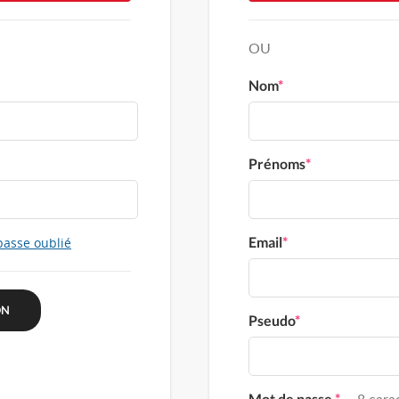
OU
Nom
*
Prénoms
*
Email
*
passe oublié
Pseudo
*
Mot de passe
*
8 carac