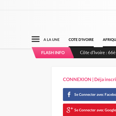
A LA UNE
COTE D'IVOIRE
AFRIQ
Côte d'Ivoire : À 
FLASH INFO
développement de
CONNEXION | Déja inscrit
Se Connecter avec Faceb
Se Connecter avec Googl