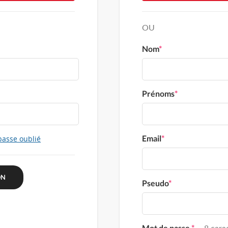
OU
Nom
*
Prénoms
*
Email
*
passe oublié
Pseudo
*
Mot de passe
*
8 carac