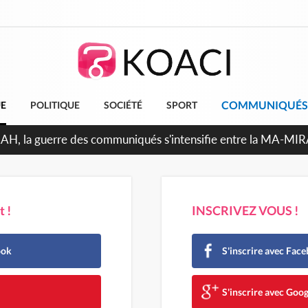
COMMUNIQUÉS
UE
POLITIQUE
SOCIÉTÉ
SPORT
ndépendance 2026, Thiam plaide pour un environnement démoc
 !
INSCRIVEZ VOUS !
ook
S'inscrire avec Fac
e
S'inscrire avec Goog