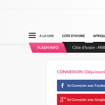
A LA UNE
COTE D'IVOIRE
AFRIQ
Côte d'Ivoire : I
FLASH INFO
CONNEXION | Déja inscrit
Se Connecter avec Faceb
Se Connecter avec Googl