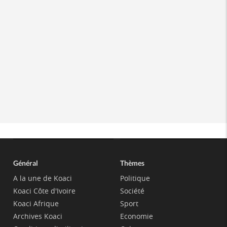
Général
Thèmes
A la une de Koaci
Politique
Koaci Côte d'Ivoire
Société
Koaci Afrique
Sport
Archives Koaci
Economie