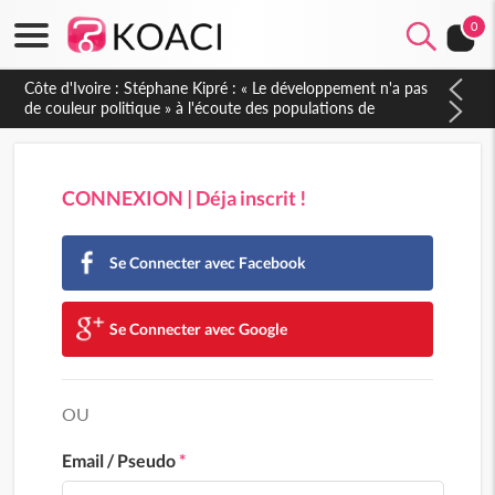
0
CONNEXION | Déja inscrit !
Se Connecter avec Facebook
Se Connecter avec Google
OU
Email / Pseudo
*