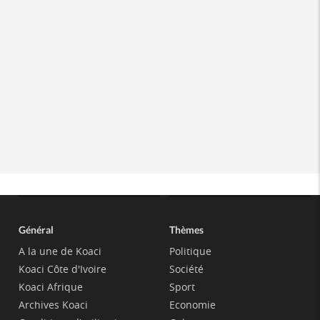
Général
Thèmes
A la une de Koaci
Politique
Koaci Côte d'Ivoire
Société
Koaci Afrique
Sport
Archives Koaci
Economie