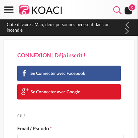
0
Côte d'Ivoire : Man, deux personnes périssent dans un
incendie
CONNEXION | Déja inscrit !
Se Connecter avec Facebook
Se Connecter avec Google
OU
Email / Pseudo
*