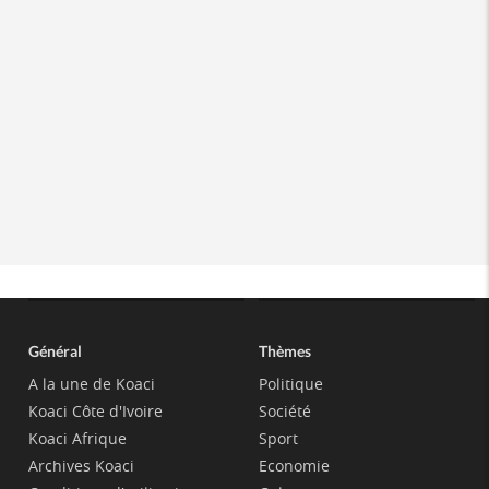
Général
Thèmes
A la une de Koaci
Politique
Koaci Côte d'Ivoire
Société
Koaci Afrique
Sport
Archives Koaci
Economie