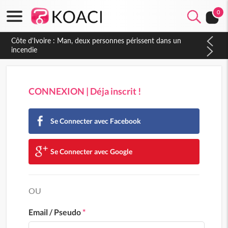
0
CONNEXION | Déja inscrit !
Se Connecter avec Facebook
Se Connecter avec Google
OU
Email / Pseudo
*