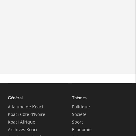
Général
Thèmes
A la une de Koaci
Politique
Koaci Côte d'Ivoire
Société
Koaci Afrique
Sport
Archives Koaci
Economie