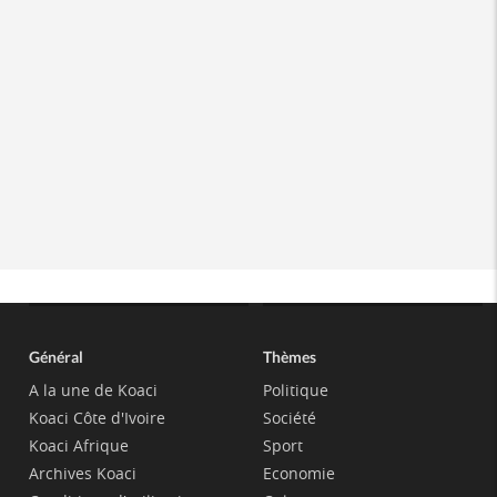
Général
Thèmes
A la une de Koaci
Politique
Koaci Côte d'Ivoire
Société
Koaci Afrique
Sport
Archives Koaci
Economie