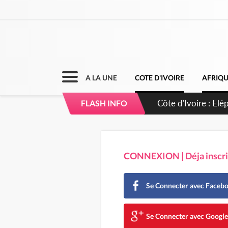
A LA UNE
COTE D'IVOIRE
AFRIQ
Côte d'Ivoire : El
FLASH INFO
CONNEXION | Déja inscrit
Se Connecter avec Faceb
Se Connecter avec Googl