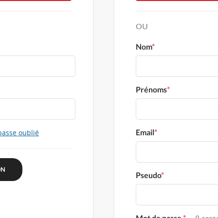
OU
Nom
*
Prénoms
*
Email
*
passe oublié
Pseudo
*
Mot de passe
*
8 carac