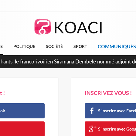
COMMUNIQUÉS
UE
POLITIQUE
SOCIÉTÉ
SPORT
éphants, le franco-ivoirien Siramana Dembélé nommé adjoint 
 !
INSCRIVEZ VOUS !
ook
S'inscrire avec Fac
e
S'inscrire avec Goog