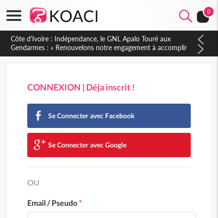
0
Côte d'Ivoire : Indépendance, le GNL Apalo Touré aux
Gendarmes : « Renouvelons notre engagement à accomplir
notre mission avec honneur, discipline, loyauté et
dévouement »
CONNEXION | Déja inscrit !
Se Connecter avec Facebook
Se Connecter avec Google
OU
Email / Pseudo
*