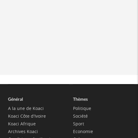
Général
Thèmes
A la une de Koaci
Politique
Koaci Côte d'Ivoire
Société
Koaci Afrique
Sport
Archives Koaci
Economie