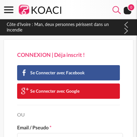
0
Côte d'Ivoire : Séileu, la célébration de la fête nationale
transformée en vaste campagne contre les produits
dépigmentants dangereux
CONNEXION | Déja inscrit !
Se Connecter avec Facebook
Se Connecter avec Google
OU
Email / Pseudo
*