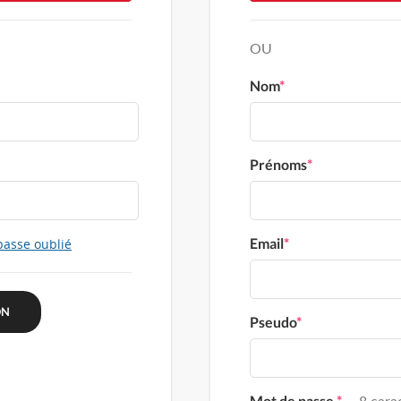
OU
Nom
*
Prénoms
*
Email
*
passe oublié
Pseudo
*
Mot de passe
*
8 carac