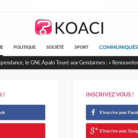
COMMUNIQUÉS
UE
POLITIQUE
SOCIÉTÉ
SPORT
projet de réforme constitutionnelle en gestation, points clés
 !
INSCRIVEZ VOUS !
ook
S'inscrire avec Fac
e
S'inscrire avec Goog