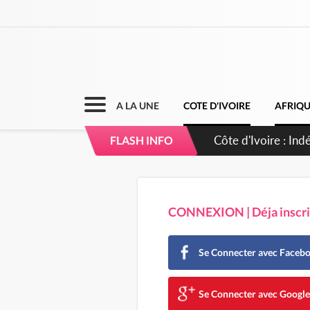
A LA UNE
COTE D'IVOIRE
AFRIQ
Sierra Leone : Un 
FLASH INFO
d'avance
CONNEXION | Déja inscrit
Se Connecter avec Faceb
Se Connecter avec Googl