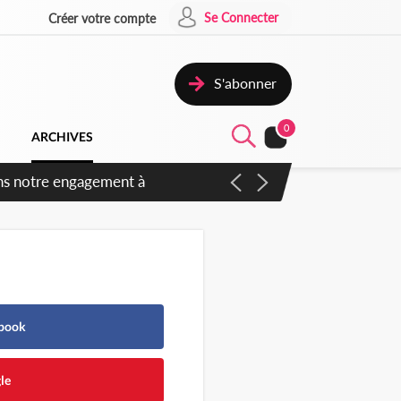
Se Connecter
Créer votre compte
S'abonner
0
ARCHIVES
 des amendements, un exclu
ebook
le