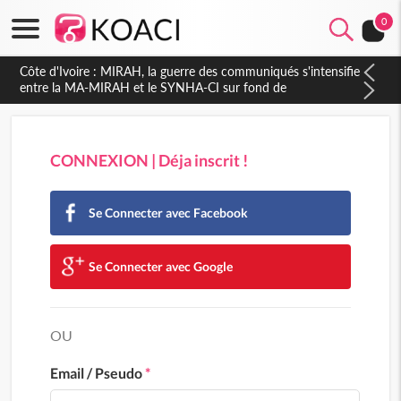
0
Côte d'Ivoire : MIRAH, la guerre des communiqués s'intensifie
entre la MA-MIRAH et le SYNHA-CI sur fond de
gouvernance et le projet de précompte sur les salaires des
agents
CONNEXION | Déja inscrit !
Se Connecter avec Facebook
Se Connecter avec Google
OU
Email / Pseudo
*