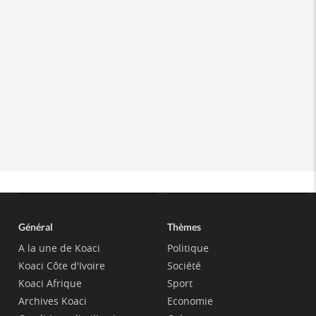
Général
Thèmes
A la une de Koaci
Politique
Koaci Côte d'Ivoire
Société
Koaci Afrique
Sport
Archives Koaci
Economie