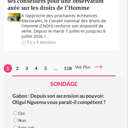
ses conseillers pour une observation
axée sur les droits de l'Homme
À l'approche des prochaines échéances
électorales, le Conseil national des droits de
l'Homme (CNDH) renforce son dispositif de
veille. Depuis le mardi 7 juillet et jusqu'au 8
juillet 2026, l...
il y a 4 semaines
Voir Plus
1
2
3
4
5
...
118
SONDAGE
Gabon : Depuis son ascension au pouvoir,
Oligui Nguema vous parait-il compétent ?
Oui
Non
Sans avis