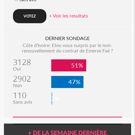
+ Voir les resultats
DERNIER SONDAGE
Côte d'Ivoire: Etes-vous surpris par le non-
renouvellement du contrat de Emerse Faé ?
3128
51%
Oui
2902
47%
Non
110
2%
Sans avis
+ DE LA SEMAINE DERNIÈRE