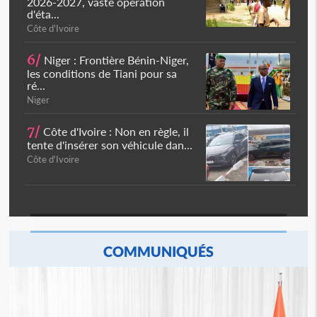
2026-2027, vaste opération
d'éta...
Côte d'Ivoire
6/
Niger : Frontière Bénin-Niger,
les conditions de Tiani pour sa
ré...
Niger
7/
Côte d'Ivoire : Non en règle, il
tente d'insérer son véhicule dan...
Côte d'Ivoire
COMMUNIQUÉS