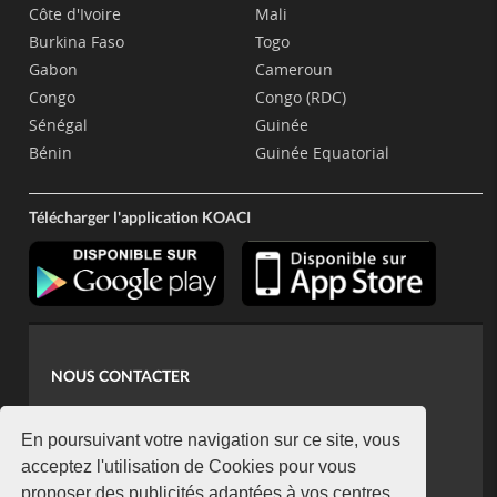
Côte d'Ivoire
Mali
Burkina Faso
Togo
Gabon
Cameroun
Congo
Congo (RDC)
Sénégal
Guinée
Bénin
Guinée Equatorial
Télécharger l'application KOACI
NOUS CONTACTER
contact@koaci.com
koaci@yahoo.fr
En poursuivant votre navigation sur ce site, vous
+225 07 08 85 52 93
acceptez l'utilisation de Cookies pour vous
proposer des publicités adaptées à vos centres