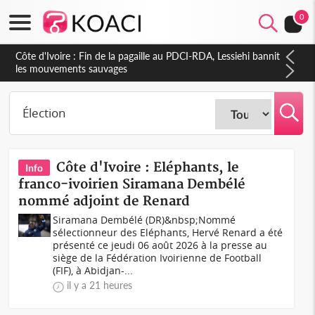
0
Côte d'Ivoire : Fin de la pagaille au PDCI-RDA, Lessiehi bannit
les mouvements sauvages
Côte d'Ivoire : Eléphants, le
Info
franco-ivoirien Siramana Dembélé
nommé adjoint de Renard
Siramana Dembélé (DR)&nbsp;Nommé
sélectionneur des Eléphants, Hervé Renard a été
présenté ce jeudi 06 août 2026 à la presse au
siège de la Fédération Ivoirienne de Football
(FIF), à Abidjan-...
il y a 21 heures