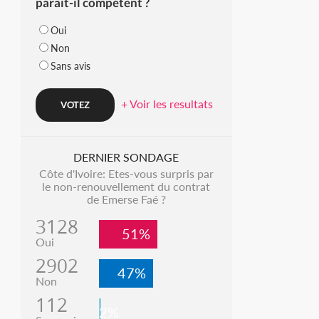
parait-il compétent ?
Oui
Non
Sans avis
+ Voir les resultats
DERNIER SONDAGE
Côte d'Ivoire: Etes-vous surpris par
le non-renouvellement du contrat
de Emerse Faé ?
3128
51%
Oui
2902
47%
Non
112
2%