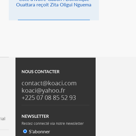
Ouattara reçoit Zita Oligui Nguema
NOUS CONTACTER
contact@koaci.com
koaci@yahoo.fr
+225 07 08 85 52 93
NEWSLETTER
ial
Restez connecté via notre newsletter
S'abonner