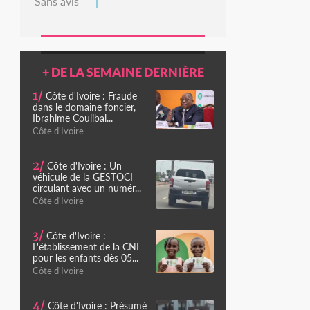
Sans avis
+ DE LA SEMAINE DERNIÈRE
1/
Côte d'Ivoire : Fraude
dans le domaine foncier,
Ibrahime Coulibal...
Côte d'Ivoire
2/
Côte d'Ivoire : Un
véhicule de la GESTOCI
circulant avec un numér...
Côte d'Ivoire
3/
Côte d'Ivoire :
L'établissement de la CNI
pour les enfants dès 05...
Côte d'Ivoire
4/
Côte d'Ivoire : Présumé