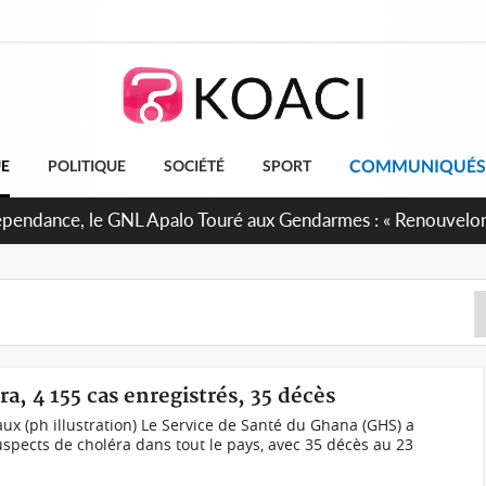
COMMUNIQUÉS
UE
POLITIQUE
SOCIÉTÉ
SPORT
dépendance, le GNL Apalo Touré aux Gendarmes : « Renouvelo
ssion avec honneur, discipline, loyauté et dévouement »
a, 4 155 cas enregistrés, 35 décès
ux (ph illustration) Le Service de Santé du Ghana (GHS) a
uspects de choléra dans tout le pays, avec 35 décès au 23