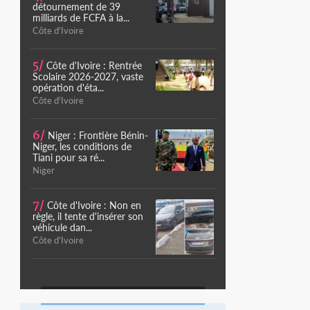
détournement de 39
milliards de FCFA à la...
Côte d'Ivoire
5/
Côte d'Ivoire : Rentrée
Scolaire 2026-2027, vaste
opération d'éta...
Côte d'Ivoire
6/
Niger : Frontière Bénin-
Niger, les conditions de
Tiani pour sa ré...
Niger
7/
Côte d'Ivoire : Non en
règle, il tente d'insérer son
véhicule dan...
Côte d'Ivoire