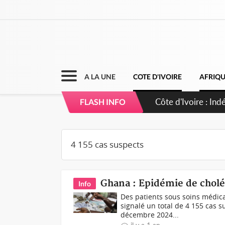
A LA UNE
COTE D'IVOIRE
AFRIQ
Côte d'Ivoire : In
FLASH INFO
accomplir notre mi
Ghana : Epidémie de cholér
Info
Des patients sous soins médica
signalé un total de 4 155 cas s
décembre 2024...