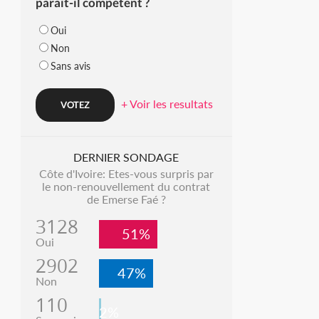
parait-il compétent ?
Oui
Non
Sans avis
+ Voir les resultats
DERNIER SONDAGE
Côte d'Ivoire: Etes-vous surpris par
le non-renouvellement du contrat
de Emerse Faé ?
3128
51%
Oui
2902
47%
Non
110
2%