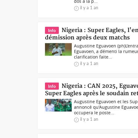
dos à la p...
il y a 1 an
Nigeria : Super Eagles, l
Info
démission après deux matchs
Augustine Eguavoen (ph)L’entra
Eguavoen, a démenti la rumeur 
clarification faite...
il y a 1 an
Nigeria : CAN 2025, Egua
Info
Super Eagles après le soudain re
Augustine Eguavoen et les Supe
annoncé qu'Augustine Eguavoen
occupera le poste...
il y a 1 an