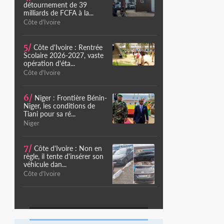
détournement de 39
milliards de FCFA à la...
Côte d'Ivoire
5/
Côte d'Ivoire : Rentrée
Scolaire 2026-2027, vaste
opération d'éta...
Côte d'Ivoire
6/
Niger : Frontière Bénin-
Niger, les conditions de
Tiani pour sa ré...
Niger
7/
Côte d'Ivoire : Non en
règle, il tente d'insérer son
véhicule dan...
Côte d'Ivoire