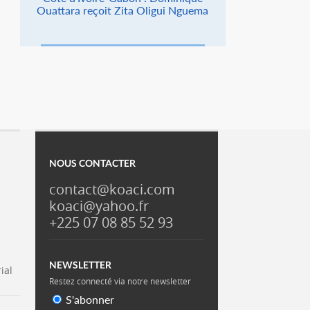
Ouattara reçoit Zita Oligui Nguema
NOUS CONTACTER
contact@koaci.com
koaci@yahoo.fr
+225 07 08 85 52 93
NEWSLETTER
ial
Restez connecté via notre newsletter
S'abonner