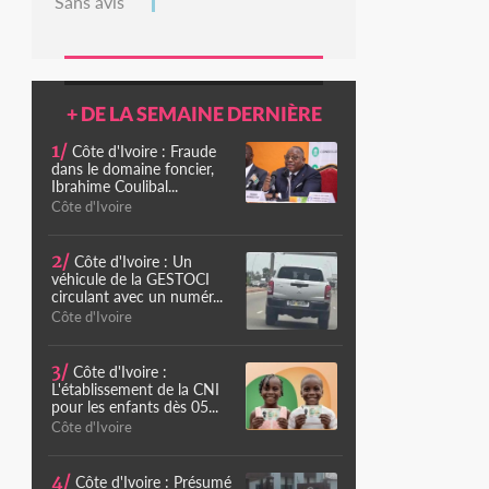
Sans avis
+ DE LA SEMAINE DERNIÈRE
1/
Côte d'Ivoire : Fraude
dans le domaine foncier,
Ibrahime Coulibal...
Côte d'Ivoire
2/
Côte d'Ivoire : Un
véhicule de la GESTOCI
circulant avec un numér...
Côte d'Ivoire
3/
Côte d'Ivoire :
L'établissement de la CNI
pour les enfants dès 05...
Côte d'Ivoire
4/
Côte d'Ivoire : Présumé