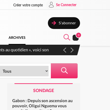
Se Connecter
Créer votre compte
S'abonner
0
ARCHIVES
ts au quotidien », voici son
SONDAGE
Gabon : Depuis son ascension au
pouvoir, Oligui Nguema vous