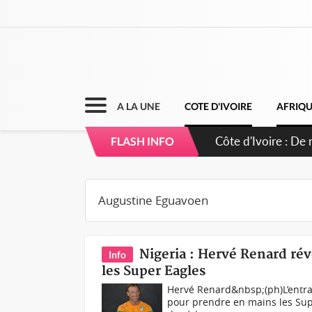
A LA UNE
COTE D'IVOIRE
AFRIQ
Côte d'Ivoire : De 
FLASH INFO
staff technique
Nigeria : Hervé Renard rév
Info
les Super Eagles
Hervé Renard&nbsp;(ph)L’entra
pour prendre en mains les Supe