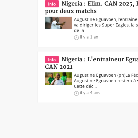
Nigeria : Elim. CAN 2025,
Info
pour deux matchs
Augustine Eguavoen, l’entraîne
va diriger les Super Eagles, la
de la...
il y a 1 an
Nigeria : L'entraineur Egua
Info
CAN 2021
Augustine Eguavoen (ph)La Fédé
Augustine Eguavoen restera à 
Cette déc...
il y a 4 ans