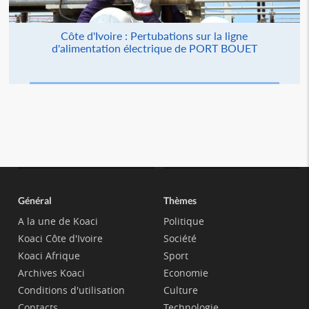
Côte d'Ivoire : Pertubations sur la ligne
d'alimentation électrique de PORT BOUET
Général
Thèmes
A la une de Koaci
Politique
Koaci Côte d'Ivoire
Société
Koaci Afrique
Sport
Archives Koaci
Economie
Conditions d'utilisation
Culture
Contacts
Technologie