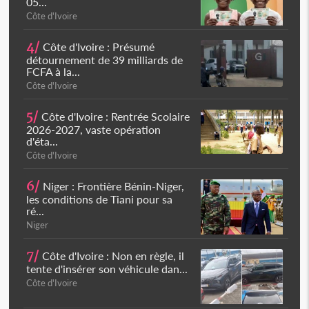
05...
Côte d'Ivoire
4/
Côte d'Ivoire : Présumé
détournement de 39 milliards de
FCFA à la...
Côte d'Ivoire
5/
Côte d'Ivoire : Rentrée Scolaire
2026-2027, vaste opération
d'éta...
Côte d'Ivoire
6/
Niger : Frontière Bénin-Niger,
les conditions de Tiani pour sa
ré...
Niger
7/
Côte d'Ivoire : Non en règle, il
tente d'insérer son véhicule dan...
Côte d'Ivoire