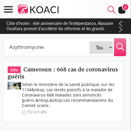
Monde
0
Côte d'Ivoire : 66è anniversaire de l'indépendance, Alassane
Ouattara promet d'accélérer les réformes et les grands
investissements pour une nation plus forte et plus prospère
Cameroun : 668 cas de coronavirus
Info
guéris
Selon le ministère de la santé publique, sur les
1134&nbsp; cas testés positifs à la maladie de
Coronavirus 668 malades sont annoncés
guéris.&nbsp;&nbsp;Les recommandations du
Comité scient...
il y a 6 ans