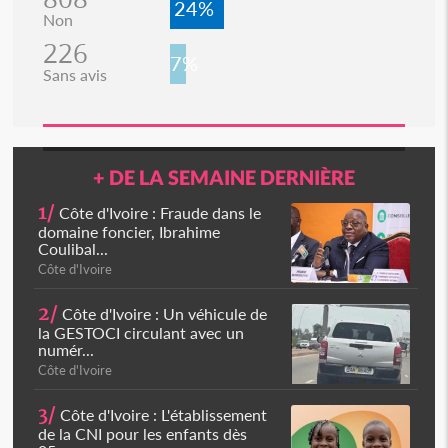
24%
Non
226
7%
Sans avis
+ DE LA SEMAINE DERNIÈRE
1/
Côte d'Ivoire : Fraude dans le
domaine foncier, Ibrahime
Coulibal...
Côte d'Ivoire
2/
Côte d'Ivoire : Un véhicule de
la GESTOCI circulant avec un
numér...
Côte d'Ivoire
3/
Côte d'Ivoire : L'établissement
de la CNI pour les enfants dès