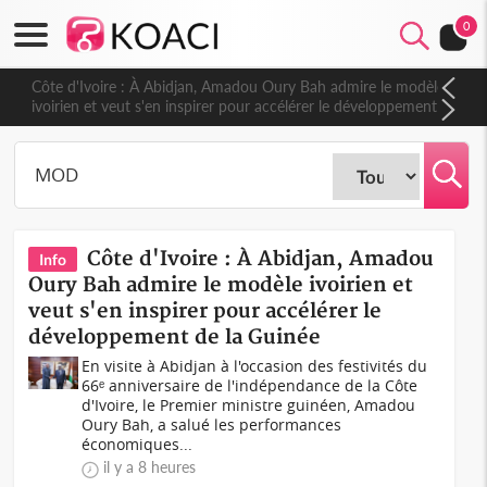
0
Côte d'Ivoire : À Abidjan, Amadou Oury Bah admire le modèle
ivoirien et veut s'en inspirer pour accélérer le développement
de la Guinée
Côte d'Ivoire : À Abidjan, Amadou
Info
Oury Bah admire le modèle ivoirien et
veut s'en inspirer pour accélérer le
développement de la Guinée
En visite à Abidjan à l'occasion des festivités du
66ᵉ anniversaire de l'indépendance de la Côte
d'Ivoire, le Premier ministre guinéen, Amadou
Oury Bah, a salué les performances
économiques...
il y a 8 heures