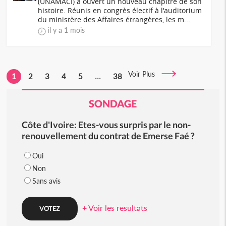
(UNAMACI) a ouvert un nouveau chapitre de son
histoire. Réunis en congrès électif à l'auditorium
du ministère des Affaires étrangères, les m...
il y a 1 mois
Voir Plus
1
2
3
4
5
...
38
SONDAGE
Côte d'Ivoire: Etes-vous surpris par le non-
renouvellement du contrat de Emerse Faé ?
Oui
Non
Sans avis
+ Voir les resultats