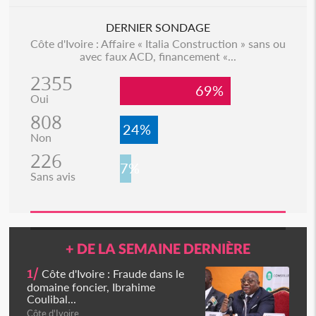
DERNIER SONDAGE
Côte d'Ivoire : Affaire « Italia Construction » sans ou
avec faux ACD, financement «...
2355
69%
Oui
808
24%
Non
226
7%
Sans avis
+ DE LA SEMAINE DERNIÈRE
1/
Côte d'Ivoire : Fraude dans le
domaine foncier, Ibrahime
Coulibal...
Côte d'Ivoire