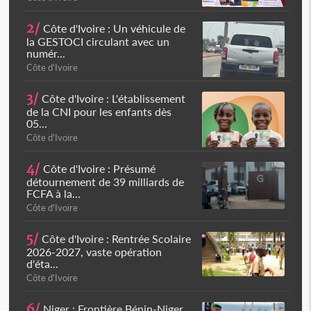
2/
Côte d'Ivoire : Un véhicule de
la GESTOCI circulant avec un
numér...
Côte d'Ivoire
3/
Côte d'Ivoire : L'établissement
de la CNI pour les enfants dès
05...
Côte d'Ivoire
4/
Côte d'Ivoire : Présumé
détournement de 39 milliards de
FCFA à la...
Côte d'Ivoire
5/
Côte d'Ivoire : Rentrée Scolaire
2026-2027, vaste opération
d'éta...
Côte d'Ivoire
6/
Niger : Frontière Bénin-Niger,