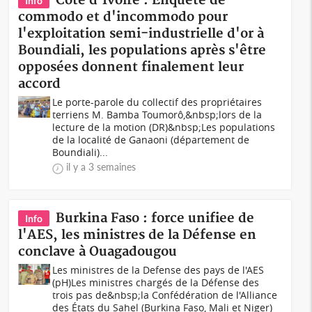
Côte d'Ivoire : Enquête de
Info
commodo et d'incommodo pour
l'exploitation semi-industrielle d'or à
Boundiali, les populations après s'être
opposées donnent finalement leur
accord
Le porte-parole du collectif des propriétaires
terriens M. Bamba Toumorô,&nbsp;lors de la
lecture de la motion (DR)&nbsp;Les populations
de la localité de Ganaoni (département de
Boundiali)...
il y a 3 semaines
Burkina Faso : force unifiee de
Info
l'AES, les ministres de la Défense en
conclave à Ouagadougou
Les ministres de la Defense des pays de l'AES
(pH)Les ministres chargés de la Défense des
trois pas de&nbsp;la Confédération de l'Alliance
des États du Sahel (Burkina Faso, Mali et Niger)