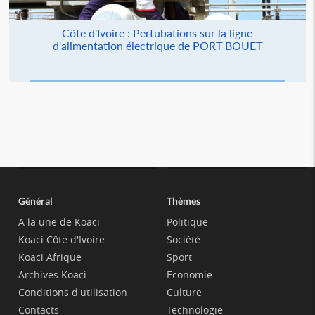
Côte d'Ivoire : Pertubations sur la ligne
d'alimentation électrique de PORT BOUET
Général
Thèmes
A la une de Koaci
Politique
Koaci Côte d'Ivoire
Société
Koaci Afrique
Sport
Archives Koaci
Economie
Conditions d'utilisation
Culture
Contacts
Technologie