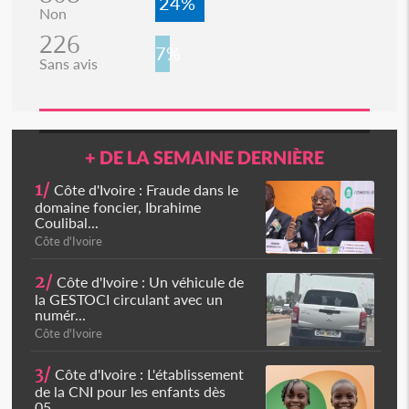
24%
Non
226
7%
Sans avis
+ DE LA SEMAINE DERNIÈRE
1/
Côte d'Ivoire : Fraude dans le
domaine foncier, Ibrahime
Coulibal...
Côte d'Ivoire
2/
Côte d'Ivoire : Un véhicule de
la GESTOCI circulant avec un
numér...
Côte d'Ivoire
3/
Côte d'Ivoire : L'établissement
de la CNI pour les enfants dès
05...