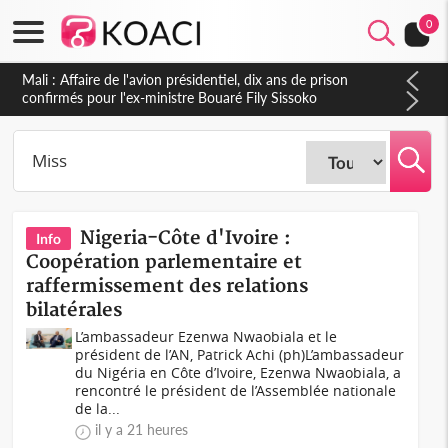
0
Nigeria : Le Togo et le Cameroun principaux acheteurs des
produits de la raffinerie Dangote en juillet
Nigeria-Côte d'Ivoire :
Info
Coopération parlementaire et
raffermissement des relations
bilatérales
L’ambassadeur Ezenwa Nwaobiala et le
président de l’AN, Patrick Achi (ph)L’ambassadeur
du Nigéria en Côte d’Ivoire, Ezenwa Nwaobiala, a
rencontré le président de l’Assemblée nationale
de la...
il y a 21 heures