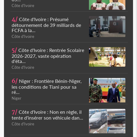
Côte d'Ivoire
4/
Côte d'Ivoire : Présumé
détournement de 39 milliards de
FCFA à la...
Côte d'Ivoire
5/
Côte d'Ivoire : Rentrée Scolaire
2026-2027, vaste opération
d'éta...
Côte d'Ivoire
6/
Niger : Frontière Bénin-Niger,
les conditions de Tiani pour sa
ré...
Niger
7/
Côte d'Ivoire : Non en règle, il
tente d'insérer son véhicule dan...
Côte d'Ivoire