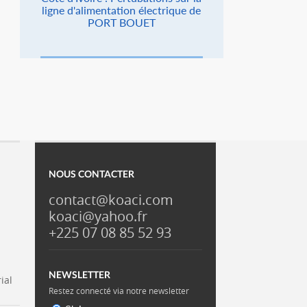
ligne d'alimentation électrique de
PORT BOUET
NOUS CONTACTER
contact@koaci.com
koaci@yahoo.fr
+225 07 08 85 52 93
NEWSLETTER
ial
Restez connecté via notre newsletter