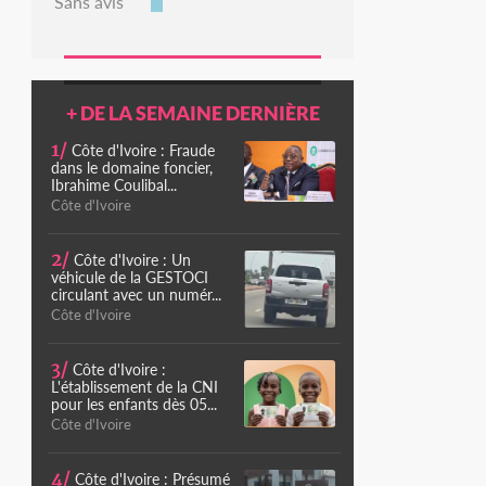
Sans avis
+ DE LA SEMAINE DERNIÈRE
1/
Côte d'Ivoire : Fraude
dans le domaine foncier,
Ibrahime Coulibal...
Côte d'Ivoire
2/
Côte d'Ivoire : Un
véhicule de la GESTOCI
circulant avec un numér...
Côte d'Ivoire
3/
Côte d'Ivoire :
L'établissement de la CNI
pour les enfants dès 05...
Côte d'Ivoire
4/
Côte d'Ivoire : Présumé