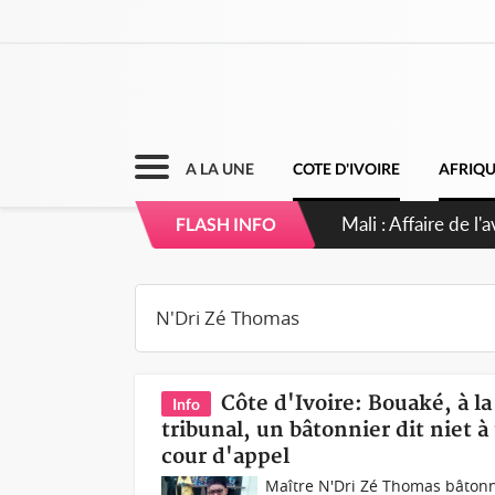
A LA UNE
COTE D'IVOIRE
AFRIQ
Mali : Affaire de l
FLASH INFO
Côte d'Ivoire: Bouaké, à la
Info
tribunal, un bâtonnier dit niet
cour d'appel
Maître N'Dri Zé Thomas bâtonni