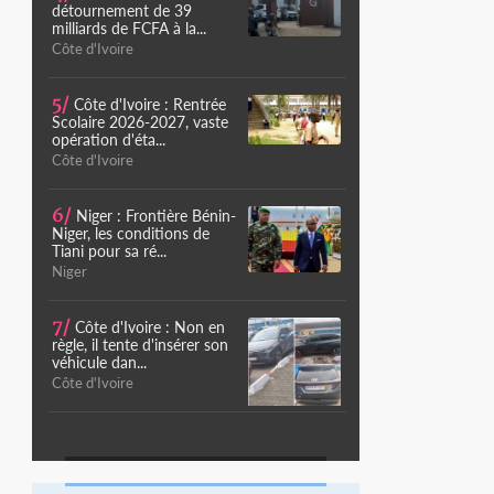
détournement de 39
milliards de FCFA à la...
Côte d'Ivoire
5/
Côte d'Ivoire : Rentrée
Scolaire 2026-2027, vaste
opération d'éta...
Côte d'Ivoire
6/
Niger : Frontière Bénin-
Niger, les conditions de
Tiani pour sa ré...
Niger
7/
Côte d'Ivoire : Non en
règle, il tente d'insérer son
véhicule dan...
Côte d'Ivoire