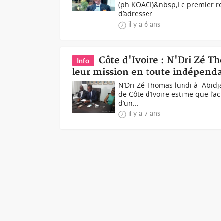
(ph KOACI)&nbsp;Le premier re
d’adresser...
il y a 6 ans
Côte d'Ivoire : N'Dri Zé T
Info
leur mission en toute indépenda
N’Dri Zé Thomas lundi à Abidj
de Côte d’Ivoire estime que l’a
d’un...
il y a 7 ans