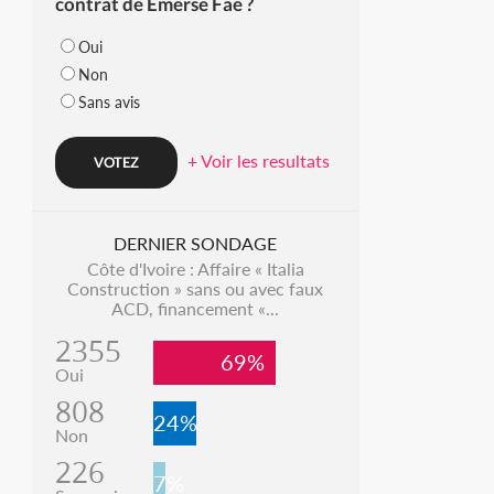
contrat de Emerse Faé ?
Oui
Non
Sans avis
+ Voir les resultats
DERNIER SONDAGE
Côte d'Ivoire : Affaire « Italia
Construction » sans ou avec faux
ACD, financement «...
2355
69%
Oui
808
24%
Non
226
7%