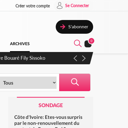
Se Connecter
Créer votre compte
S'abonner
0
ARCHIVES
tre Bouaré Fily Sissoko
SONDAGE
Côte d'Ivoire: Etes-vous surpris
par le non-renouvellement du