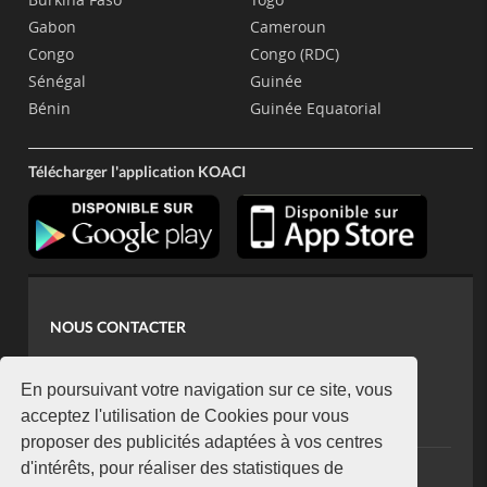
Gabon
Cameroun
Congo
Congo (RDC)
Sénégal
Guinée
Bénin
Guinée Equatorial
Télécharger l'application KOACI
NOUS CONTACTER
contact@koaci.com
koaci@yahoo.fr
En poursuivant votre navigation sur ce site, vous
+225 07 08 85 52 93
acceptez l'utilisation de Cookies pour vous
proposer des publicités adaptées à vos centres
d'intérêts, pour réaliser des statistiques de
NEWSLETTER