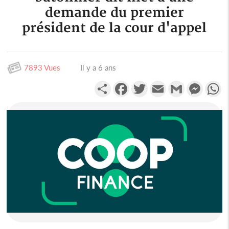
demande du premier
président de la cour d'appel
7893 Vues
Il y a 6 ans
Partager
Facebook
Twitter
Email
Gmail
Messen
W