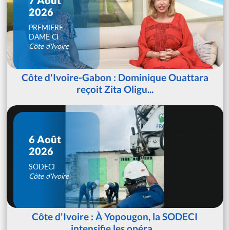
2026
PREMIERE
DAME CI
Côte d'Ivoire
Côte d'Ivoire-Gabon : Dominique Ouattara
reçoit Zita Oligu...
6 Août
2026
SODECI
Côte d'Ivoire
Côte d'Ivoire : À Yopougon, la SODECI
intensifie les opéra...