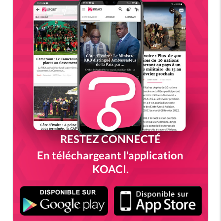
RESTEZ CONNECTÉ
En téléchargeant l'application
KOACI.