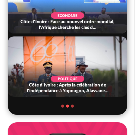
ECONOMIE
SOCIÉ
ace au nouvvel ordre mondial,
Côte d'Ivoire : Indépe
 cherche les clés d...
Touré aux Gendarmes
POLITIQUE
SOCIÉ
 : Après la célébration de
Côte d'Ivoire : L'arnaqu
e à Yopougon, Alassane...
liens frauduleux s