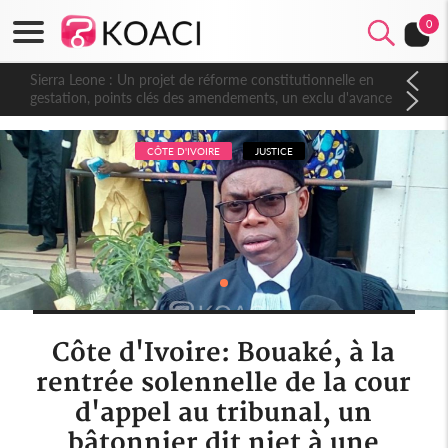
0
Sierra Leone : Un projet de réforme constitutionnelle en
gestation, points clés des amendements, un exclu d'avance
CÔTE D'IVOIRE
JUSTICE
Côte d'Ivoire: Bouaké, à la
rentrée solennelle de la cour
d'appel au tribunal, un
bâtonnier dit niet à une