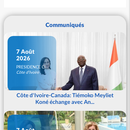
Communiqués
7 Août
2026
PRESIDENCE CI
Côte d'Ivoire
Côte d'Ivoire-Canada: Tiémoko Meyliet
Koné échange avec An...
7 Août