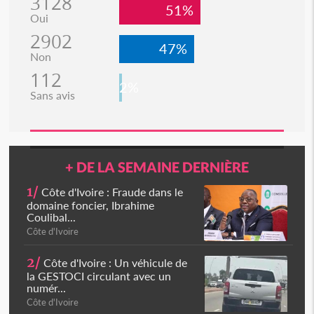
3128
51%
Oui
2902
47%
Non
112
2%
Sans avis
+ DE LA SEMAINE DERNIÈRE
1/
Côte d'Ivoire : Fraude dans le
domaine foncier, Ibrahime
Coulibal...
Côte d'Ivoire
2/
Côte d'Ivoire : Un véhicule de
la GESTOCI circulant avec un
numér...
Côte d'Ivoire