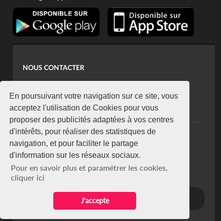
NOUS CONTACTER
contact@koaci.com
koaci@yahoo.fr
En poursuivant votre navigation sur ce site, vous
+225 07 08 85 52 93
acceptez l'utilisation de Cookies pour vous
proposer des publicités adaptées à vos centres
d'intérêts, pour réaliser des statistiques de
NEWSLETTER
navigation, et pour faciliter le partage
Restez connecté via notre newsletter
d'information sur les réseaux sociaux.
S'abonner
Pour en savoir plus et paramétrer les cookies,
Se désabonner
cliquer ici
J'accepte