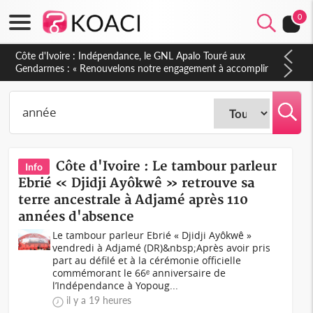
0
Sierra Leone : Un projet de réforme constitutionnelle en
gestation, points clés des amendements, un exclu d'avance
Côte d'Ivoire : Le tambour parleur
Info
Ebrié « Djidji Ayôkwê » retrouve sa
terre ancestrale à Adjamé après 110
années d'absence
Le tambour parleur Ebrié « Djidji Ayôkwê »
vendredi à Adjamé (DR)&nbsp;Après avoir pris
part au défilé et à la cérémonie officielle
commémorant le 66ᵉ anniversaire de
l’Indépendance à Yopoug...
il y a 19 heures