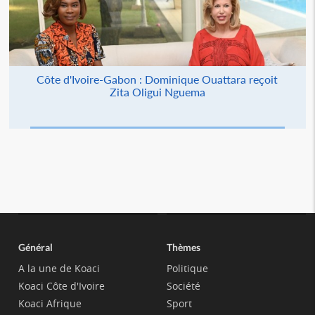
Côte d'Ivoire-Gabon : Dominique Ouattara reçoit
Zita Oligui Nguema
Général
Thèmes
A la une de Koaci
Politique
Koaci Côte d'Ivoire
Société
Koaci Afrique
Sport