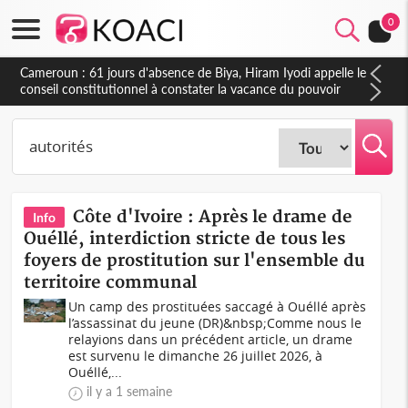
0
Côte d'Ivoire : Fin de la pagaille au PDCI-RDA, Lessiehi bannit
les mouvements sauvages
Côte d'Ivoire : Après le drame de
Info
Ouéllé, interdiction stricte de tous les
foyers de prostitution sur l'ensemble du
territoire communal
Un camp des prostituées saccagé à Ouéllé après
l’assassinat du jeune (DR)&nbsp;Comme nous le
relayions dans un précédent article, un drame
est survenu le dimanche 26 juillet 2026, à
Ouéllé,...
il y a 1 semaine