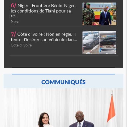
6/
Niger : Frontière Bénin-Niger,
les conditions de Tiani pour sa
ré...
Niger
7/
Côte d'Ivoire : Non en règle, il
tente d'insérer son véhicule dan...
Côte d'Ivoire
COMMUNIQUÉS