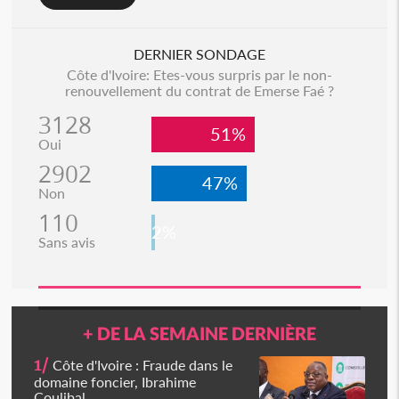
DERNIER SONDAGE
Côte d'Ivoire: Etes-vous surpris par le non-
renouvellement du contrat de Emerse Faé ?
3128
51%
Oui
2902
47%
Non
110
2%
Sans avis
+ DE LA SEMAINE DERNIÈRE
1/
Côte d'Ivoire : Fraude dans le
domaine foncier, Ibrahime
Coulibal...