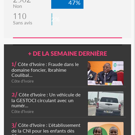
47%
Non
110
2%
Sans avis
+ DE LA SEMAINE DERNIÈRE
1/
Côte d'Ivoire : Fraude dans le
domaine foncier, Ibrahime
Coulibal...
Côte d'Ivoire
2/
Côte d'Ivoire : Un véhicule de
la GESTOCI circulant avec un
numér...
Côte d'Ivoire
3/
Côte d'Ivoire : L'établissement
de la CNI pour les enfants dès