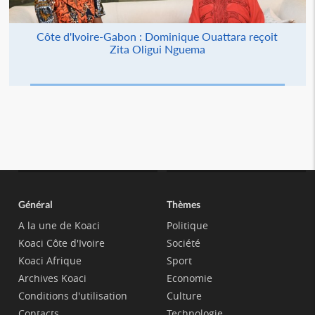
Côte d'Ivoire-Gabon : Dominique Ouattara reçoit
Zita Oligui Nguema
Général
Thèmes
A la une de Koaci
Politique
Koaci Côte d'Ivoire
Société
Koaci Afrique
Sport
Archives Koaci
Economie
Conditions d'utilisation
Culture
Contacts
Technologie