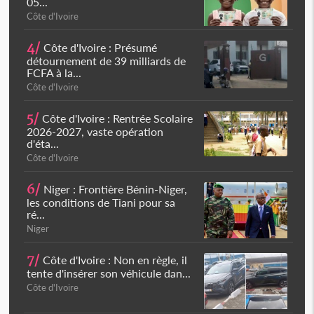
05...
Côte d'Ivoire
4/
Côte d'Ivoire : Présumé
détournement de 39 milliards de
FCFA à la...
Côte d'Ivoire
5/
Côte d'Ivoire : Rentrée Scolaire
2026-2027, vaste opération
d'éta...
Côte d'Ivoire
6/
Niger : Frontière Bénin-Niger,
les conditions de Tiani pour sa
ré...
Niger
7/
Côte d'Ivoire : Non en règle, il
tente d'insérer son véhicule dan...
Côte d'Ivoire