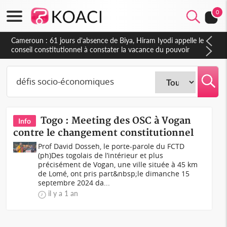
Monde
0
Cameroun : 61 jours d'absence de Biya, Hiram Iyodi appelle le
conseil constitutionnel à constater la vacance du pouvoir
Togo : Meeting des OSC à Vogan
Info
contre le changement constitutionnel
Prof David Dosseh, le porte-parole du FCTD
(ph)Des togolais de l’intérieur et plus
précisément de Vogan, une ville située à 45 km
de Lomé, ont pris part&nbsp;le dimanche 15
septembre 2024 da...
il y a 1 an