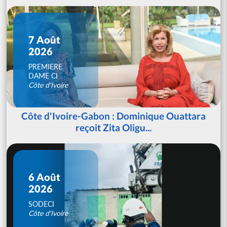
7 Août
2026
PREMIERE
DAME CI
Côte d'Ivoire
Côte d'Ivoire-Gabon : Dominique Ouattara
reçoit Zita Oligu...
6 Août
2026
SODECI
Côte d'Ivoire