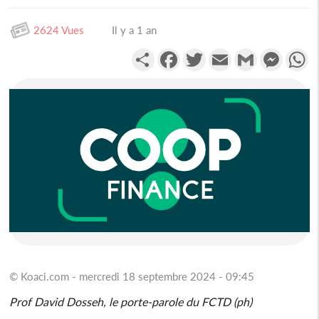
2624 Vues
Il y a 1 an
Partager
Facebook
Twitter
Email
Gmail
Messen
W
© Koaci.com - mercredi 18 septembre 2024 - 09:45
Prof David Dosseh, le porte-parole du FCTD (ph)