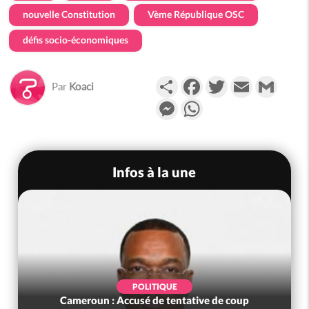
nouvelle Constitution
Vème République OSC
défis socio-économiques
Partager
Facebook
Twitter
Email
Gmail
Par
Koaci
Messenger
WhatsApp
Infos à la une
POLITIQUE
Cameroun : Accusé de tentative de coup