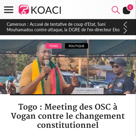
0
Cameroun : Un président absent, une nation sous tension, ce
que révèlent les marchés obligataires camerounais
TOGO
POLITIQUE
Togo : Meeting des OSC à
Vogan contre le changement
constitutionnel