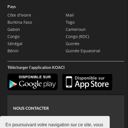
Pays
Côte d'Ivoire
Mali
Burkina Faso
Togo
Gabon
Cameroun
Congo
Congo (RDC)
Sénégal
Guinée
Bénin
Guinée Equatorial
Télécharger l'application KOACI
NOUS CONTACTER
contact@koaci.com
koaci@yahoo.fr
En poursuivant votre navigation sur ce site, vous