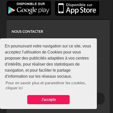
NOUS CONTACTER
contact@koaci.com
koaci@yahoo.fr
En poursuivant votre navigation sur ce site, vous
+225 07 08 85 52 93
acceptez l'utilisation de Cookies pour vous
proposer des publicités adaptées à vos centres
d'intérêts, pour réaliser des statistiques de
NEWSLETTER
navigation, et pour faciliter le partage
Restez connecté via notre newsletter
d'information sur les réseaux sociaux.
S'abonner
Pour en savoir plus et paramétrer les cookies,
Se désabonner
cliquer ici
J'accepte