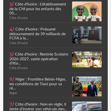
3/
Côte d'Ivoire : L'établissement
de la CNI pour les enfants dès
05...
Côte d'Ivoire
4/
Côte d'Ivoire : Présumé
détournement de 39 milliards de
FCFA à la...
Côte d'Ivoire
5/
Côte d'Ivoire : Rentrée Scolaire
2026-2027, vaste opération
d'éta...
Côte d'Ivoire
6/
Niger : Frontière Bénin-Niger,
les conditions de Tiani pour sa
ré...
Niger
7/
Côte d'Ivoire : Non en règle, il
tente d'insérer son véhicule dan...