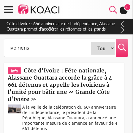
0
Côte d'Ivoire : À Abidjan, Amadou Oury Bah admire le modèle
ivoirien et veut s'en inspirer pour accélérer le développement
de la Guinée
Côte d'Ivoire : Fête nationale,
Info
Alassane Ouattara accorde la grâce à 4
661 détenus et appelle les Ivoiriens à
l'unité pour bâtir une « Grande Côte
d'Ivoire »
À la veille de la célébration du 66ᵉ anniversaire
de l'indépendance, le président de la
République, Alassane Ouattara, a annoncé une
importante mesure de clémence en faveur de 4
661 détenus...