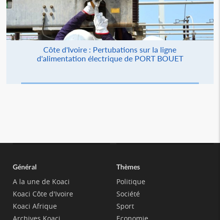
Côte d'Ivoire : Pertubations sur la ligne
d'alimentation électrique de PORT BOUET
Général
Thèmes
A la une de Koaci
Politique
Koaci Côte d'Ivoire
Société
Koaci Afrique
Sport
Archives Koaci
Economie