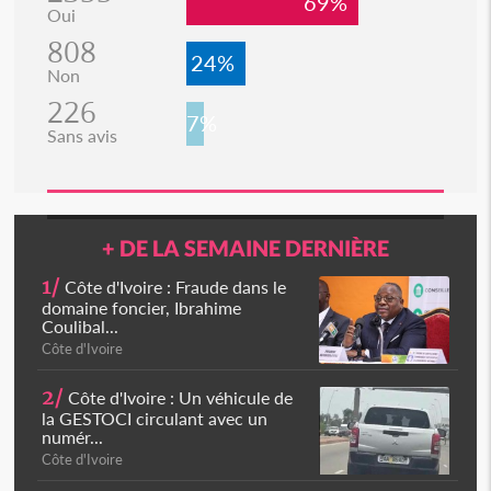
69%
Oui
808
24%
Non
226
7%
Sans avis
+ DE LA SEMAINE DERNIÈRE
1/
Côte d'Ivoire : Fraude dans le
domaine foncier, Ibrahime
Coulibal...
Côte d'Ivoire
2/
Côte d'Ivoire : Un véhicule de
la GESTOCI circulant avec un
numér...
Côte d'Ivoire