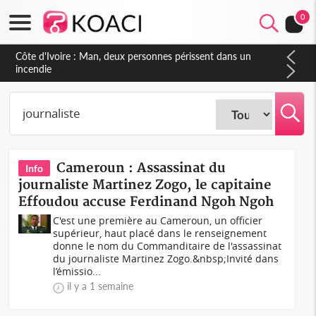
0
Côte d'Ivoire : Séileu, la célébration de la fête nationale
transformée en vaste campagne contre les produits
dépigmentants dangereux
Cameroun : Assassinat du
Info
journaliste Martinez Zogo, le capitaine
Effoudou accuse Ferdinand Ngoh Ngoh
C'est une première au Cameroun, un officier
supérieur, haut placé dans le renseignement
donne le nom du Commanditaire de l'assassinat
du journaliste Martinez Zogo.&nbsp;Invité dans
l’émissio...
il y a 1 semaine