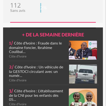
112
2%
Sans avis
+ DE LA SEMAINE DERNIÈRE
1/
Côte d'Ivoire : Fraude dans le
domaine foncier, Ibrahime
Coulibal...
Côte d'Ivoire
2/
Côte d'Ivoire : Un véhicule de
la GESTOCI circulant avec un
numér...
Côte d'Ivoire
3/
Côte d'Ivoire : L'établissement
de la CNI pour les enfants dès
05...
Côte d'Ivoire