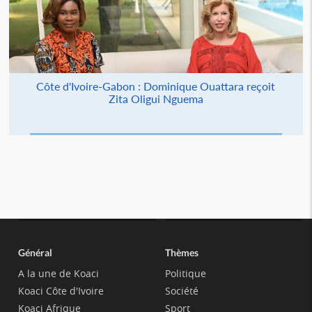
Côte d'Ivoire-Gabon : Dominique Ouattara reçoit
Zita Oligui Nguema
Général
Thèmes
A la une de Koaci
Politique
Koaci Côte d'Ivoire
Société
Koaci Afrique
Sport