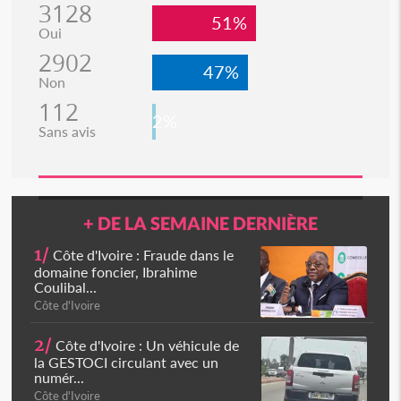
3128
51%
Oui
2902
47%
Non
112
2%
Sans avis
+ DE LA SEMAINE DERNIÈRE
1/
Côte d'Ivoire : Fraude dans le
domaine foncier, Ibrahime
Coulibal...
Côte d'Ivoire
2/
Côte d'Ivoire : Un véhicule de
la GESTOCI circulant avec un
numér...
Côte d'Ivoire