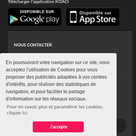
Télécharger l'application KOACI
NOUS CONTACTER
contact@koaci.com
koaci@yahoo.fr
En poursuivant votre navigation sur ce site, vous
+225 07 08 85 52 93
acceptez l'utilisation de Cookies pour vous
proposer des publicités adaptées à vos centres
d'intérêts, pour réaliser des statistiques de
NEWSLETTER
navigation, et pour faciliter le partage
Restez connecté via notre newsletter
d'information sur les réseaux sociaux.
S'abonner
Pour en savoir plus et paramétrer les cookies,
Se désabonner
cliquer ici
J'accepte