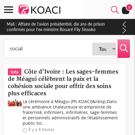
0
Nigeria : Le Togo et le Cameroun principaux acheteurs des
produits de la raffinerie Dangote en juillet
Côte d'Ivoire : Les sages-femmes
Info
de Méagui célèbrent la paix et la
cohésion sociale pour offrir des soins
plus efficaces
La cérémonie à Méagui (Ph KOACI)&nbsp;Dans
une ambiance chaleureuse et empreinte de
fraternité, infirmiers, infirmières, sage-femmes
et personnels administratifs de l'établissement
public ho...
il y a 4 heures