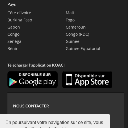
Pays
Côte d'Ivoire
Mali
Burkina Faso
Togo
Gabon
Cameroun
Congo
Congo (RDC)
Sénégal
Guinée
Bénin
Guinée Equatorial
Télécharger l'application KOACI
NOUS CONTACTER
contact@koaci.com
koaci@yahoo.fr
En poursuivant votre navigation sur ce site, vous