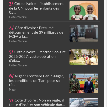
3/
Côte d'Ivoire : L'établissement
de la CNI pour les enfants dès
05...
Côte d'Ivoire
4/
Côte d'Ivoire : Présumé
détournement de 39 milliards de
FCFA à la...
Côte d'Ivoire
5/
Côte d'Ivoire : Rentrée Scolaire
2026-2027, vaste opération
d'éta...
Côte d'Ivoire
6/
Niger : Frontière Bénin-Niger,
les conditions de Tiani pour sa
ré...
Niger
7/
Côte d'Ivoire : Non en règle, il
tente d'insérer son véhicule dan...