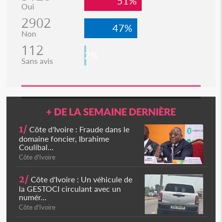
51%
Oui
2902
47%
Non
112
2%
Sans avis
+ DE LA SEMAINE DERNIÈRE
1/
Côte d'Ivoire : Fraude dans le
domaine foncier, Ibrahime
Coulibal...
Côte d'Ivoire
2/
Côte d'Ivoire : Un véhicule de
la GESTOCI circulant avec un
numér...
Côte d'Ivoire