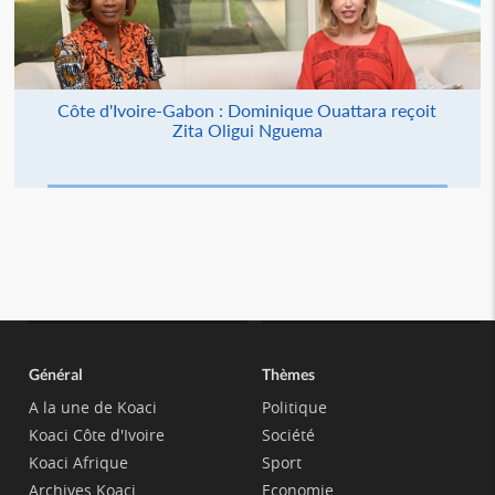
Côte d'Ivoire-Gabon : Dominique Ouattara reçoit
Zita Oligui Nguema
Général
Thèmes
A la une de Koaci
Politique
Koaci Côte d'Ivoire
Société
Koaci Afrique
Sport
Archives Koaci
Economie