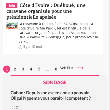
Côte d'Ivoire : Duékoué, une
Info
caravane organisée pour une
présidentielle apaisée
La caravane à Duékoué (Ph KOACI)&nbsp;« La
Côte d'Ivoire Ma Paix », tel est l'intitulé de la
caravane, organisée par Lucien Assoukou et son
ONG « Way4Life ».&nbsp;Ce, pour promouvoir la
paix...
il y a 10 mois
Voir Plus
1
2
3
4
5
...
8
SONDAGE
Gabon : Depuis son ascension au pouvoir,
Oligui Nguema vous parait-il compétent ?
Oui