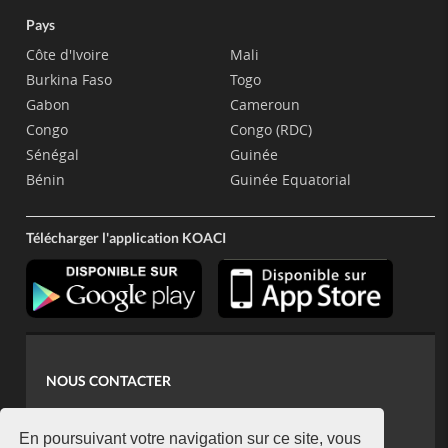
Pays
Côte d'Ivoire
Mali
Burkina Faso
Togo
Gabon
Cameroun
Congo
Congo (RDC)
Sénégal
Guinée
Bénin
Guinée Equatorial
Télécharger l'application KOACI
NOUS CONTACTER
contact@koaci.com
koaci@yahoo.fr
En poursuivant votre navigation sur ce site, vous