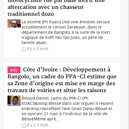
motocycliste tué par balle lors d'une
altercation avec un chasseur
traditionnel dozo
La victime (Ph Koaci) Une vive émotion secoue
actuellement le canton Zarabaon, dans le
département de Bangolo, à la suite de la mort
tragique de Koffi Yao Yao Jules, un père de
famille abatt...
il y a 5 mois
Côte d'Ivoire : Développement à
Info
Bangolo, un cadre du PPA-CI estime que
sa Zone d'origine est mise en marge des
travaux de voiries et situe les raisons
Billaud Daniel, cadre du PPA-CI (Ph
KOACI)&nbsp;Blessé dans son orgueil il répond
en&nbsp;reprofilant l'axe Gnao Diéou-Béoué et
en ouvrant 21 rues à l'intérieur de la ville de
BéouéMême aprè...
il y a 5 mois