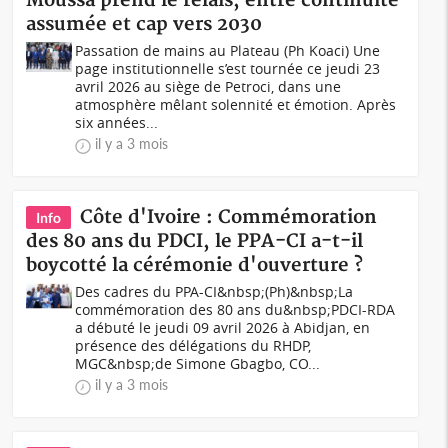
Moussa prend le relais, entre continuité
assumée et cap vers 2030
Passation de mains au Plateau (Ph Koaci) Une
page institutionnelle s’est tournée ce jeudi 23
avril 2026 au siège de Petroci, dans une
atmosphère mêlant solennité et émotion. Après
six années...
il y a 3 mois
Côte d'Ivoire : Commémoration
Info
des 80 ans du PDCI, le PPA-CI a-t-il
boycotté la cérémonie d'ouverture ?
Des cadres du PPA-CI&nbsp;(Ph)&nbsp;La
commémoration des 80 ans du&nbsp;PDCI-RDA
a débuté le jeudi 09 avril 2026 à Abidjan, en
présence des délégations du RHDP,
MGC&nbsp;de Simone Gbagbo, CO...
il y a 3 mois