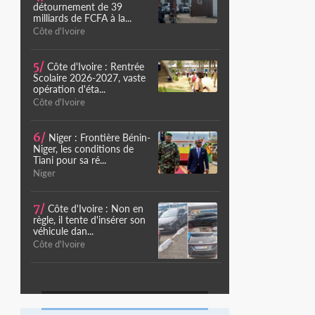
détournement de 39
milliards de FCFA à la...
Côte d'Ivoire
5/
Côte d'Ivoire : Rentrée
Scolaire 2026-2027, vaste
opération d'éta...
Côte d'Ivoire
6/
Niger : Frontière Bénin-
Niger, les conditions de
Tiani pour sa ré...
Niger
7/
Côte d'Ivoire : Non en
règle, il tente d'insérer son
véhicule dan...
Côte d'Ivoire