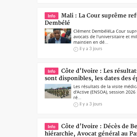
Mali : La Cour suprême ref
Info
Dembélé
Clément DembéléLa Cour suprême
avocats de l'universitaire et 
maintien en dé...
il y a 3 jours
Côte d'Ivoire : Les résult
Info
sont disponibles, les dates des 
Les résultats de la visite médi
d'Active (ENSOA), session 2026
ré...
il y a 3 jours
Côte d'Ivoire : Décès de 
Info
hiérarchie, Avocat général au Par