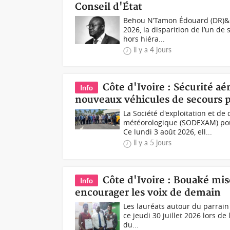
Conseil d'État
Behou N’Tamon Édouard (DR)&nb
2026, la disparition de l’un de
hors hiéra...
il y a 4 jours
Côte d'Ivoire : Sécurité a
Info
nouveaux véhicules de secours p
La Société d'exploitation et d
météorologique (SODEXAM) pour
Ce lundi 3 août 2026, ell...
il y a 5 jours
Côte d'Ivoire : Bouaké mis
Info
encourager les voix de demain
Les lauréats autour du parrain 
ce jeudi 30 juillet 2026 lors d
du...