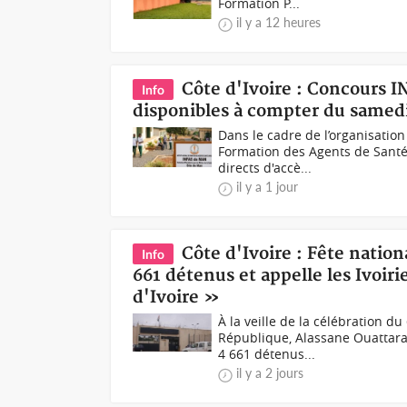
Formation P...
il y a 12 heures
Côte d'Ivoire : Concours I
Info
disponibles à compter du samed
Dans le cadre de l’organisation
Formation des Agents de Santé)
directs d'accè...
il y a 1 jour
Côte d'Ivoire : Fête nation
Info
661 détenus et appelle les Ivoir
d'Ivoire »
À la veille de la célébration d
République, Alassane Ouattar
4 661 détenus...
il y a 2 jours