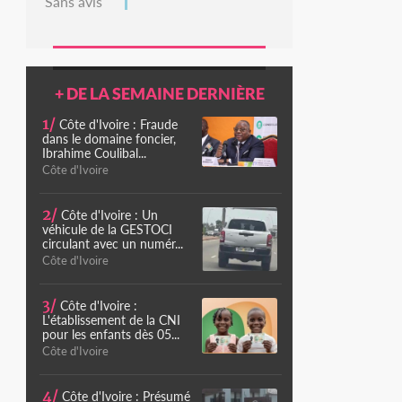
Sans avis
+ DE LA SEMAINE DERNIÈRE
1/
Côte d'Ivoire : Fraude
dans le domaine foncier,
Ibrahime Coulibal...
Côte d'Ivoire
2/
Côte d'Ivoire : Un
véhicule de la GESTOCI
circulant avec un numér...
Côte d'Ivoire
3/
Côte d'Ivoire :
L'établissement de la CNI
pour les enfants dès 05...
Côte d'Ivoire
4/
Côte d'Ivoire : Présumé