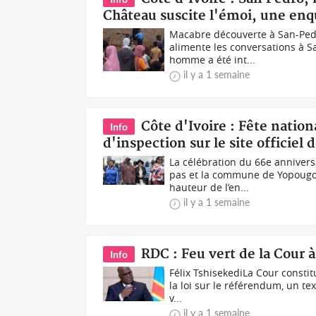
Château suscite l'émoi, une enq
Macabre découverte à San-Pedr
alimente les conversations à S
homme a été int...
il y a 1 semaine
Côte d'Ivoire : Fête natio
Info
d'inspection sur le site officiel
La célébration du 66e annivers
pas et la commune de Yopougon
hauteur de l’en...
il y a 1 semaine
RDC : Feu vert de la Cour 
Info
Félix TshisekediLa Cour constit
la loi sur le référendum, un te
v...
il y a 1 semaine