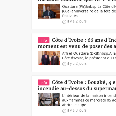
Ouattara (Ph)&nbsp;La Côte d’Iv
(66è) anniversaire de la fête 
festivités...
il y a 2 jours
Côte d'Ivoire : 66 ans d'I
Info
moment est venu de poser des 
Affi et Ouattara (DR)&nbsp;A la
Côte d’Ivoire, le président du Fr
il y a 2 jours
Côte d'Ivoire : Bouaké, 4
Info
incendie au-dessus du supermar
L'intérieur de la maison ince
aux flammes ce mercredi 05 ao
abrite le supe...
il y a 3 jours