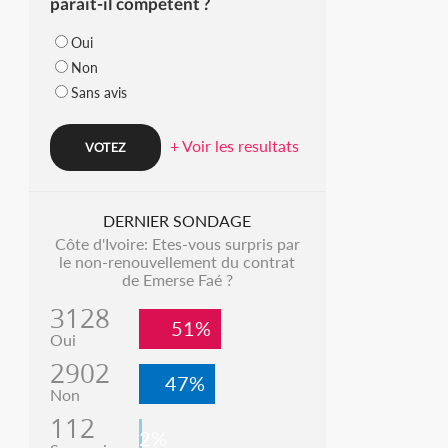
parait-il compétent ?
Oui
Non
Sans avis
+ Voir les resultats
DERNIER SONDAGE
Côte d'Ivoire: Etes-vous surpris par
le non-renouvellement du contrat
de Emerse Faé ?
3128
51%
Oui
2902
47%
Non
112
2%