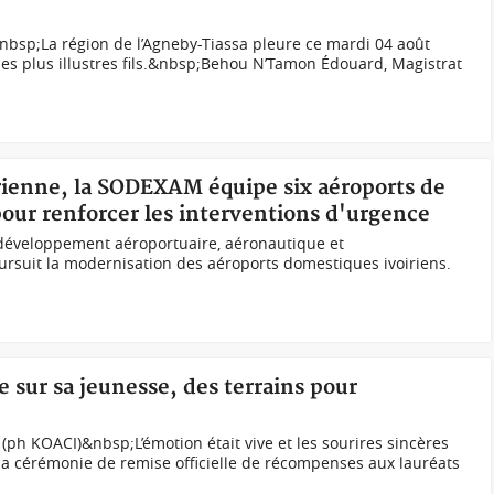
sp;La région de l’Agneby-Tiassa pleure ce mardi 04 août
 ses plus illustres fils.&nbsp;Behou N’Tamon Édouard, Magistrat
érienne, la SODEXAM équipe six aéroports de
our renforcer les interventions d'urgence
e développement aéroportuaire, aéronautique et
suit la modernisation des aéroports domestiques ivoiriens.
e sur sa jeunesse, des terrains pour
(ph KOACI)&nbsp;L’émotion était vive et les sourires sincères
e la cérémonie de remise officielle de récompenses aux lauréats