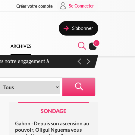
Se Connecter
Créer votre compte
S'abonner
0
ARCHIVES
s des amendements, un exclu
SONDAGE
Gabon : Depuis son ascension au
pouvoir, Oligui Nguema vous