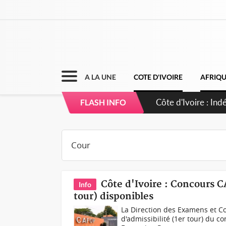
A LA UNE
COTE D'IVOIRE
AFRIQ
Sierra Leone : Un
FLASH INFO
d'avance
Côte d'Ivoire : Concours C
Info
tour) disponibles
La Direction des Examens et Co
d'admissibilité (1er tour) du c