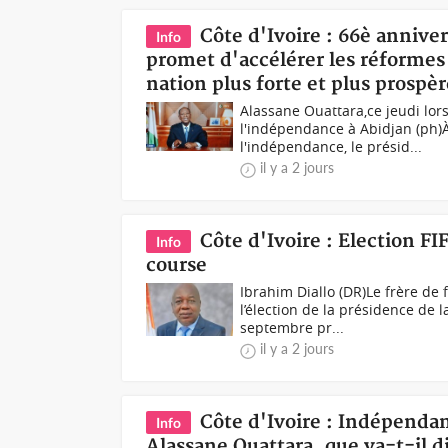
Côte d'Ivoire : 66è annive
Info
promet d'accélérer les réformes
nation plus forte et plus prospèr
Alassane Ouattara,ce jeudi lors
l'indépendance à Abidjan (ph)À 
l'indépendance, le présid...
il y a 2 jours
Côte d'Ivoire : Election FIF
Info
course
Ibrahim Diallo (DR)Le frère de f
l’élection de la présidence de l
septembre pr...
il y a 2 jours
Côte d'Ivoire : Indépendan
Info
Alassane Ouattara, que va-t-il di