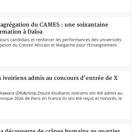
d'agrégation du CAMES : une soixantaine
rmation à Daloa
uturs candidats et renforcer les performances des universités
gation du Conseil Africain et Malgache pour l’Enseignement
ts ivoiriens admis au concours d'entrée de X
 Diawara (DR)&nbsp;Douze étudiants ivoiriens ont été admis au
nique 2026 de Paris en France.Ils ont été reçus et honorés, le
 la découverte de crânes humains au quartier