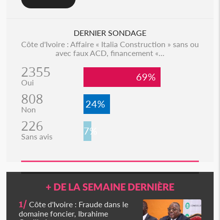
DERNIER SONDAGE
Côte d'Ivoire : Affaire « Italia Construction » sans ou
avec faux ACD, financement «...
2355
69%
Oui
808
24%
Non
226
7%
Sans avis
+ DE LA SEMAINE DERNIÈRE
1/
Côte d'Ivoire : Fraude dans le
domaine foncier, Ibrahime