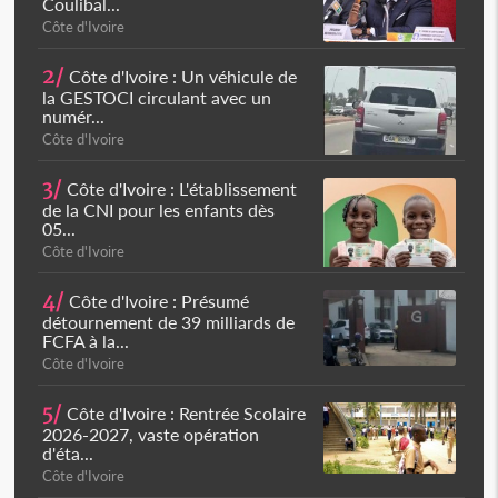
Coulibal...
Côte d'Ivoire
2/
Côte d'Ivoire : Un véhicule de
la GESTOCI circulant avec un
numér...
Côte d'Ivoire
3/
Côte d'Ivoire : L'établissement
de la CNI pour les enfants dès
05...
Côte d'Ivoire
4/
Côte d'Ivoire : Présumé
détournement de 39 milliards de
FCFA à la...
Côte d'Ivoire
5/
Côte d'Ivoire : Rentrée Scolaire
2026-2027, vaste opération
d'éta...
Côte d'Ivoire