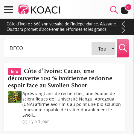
0
Côte d'Ivoire : À Abidjan, Amadou Oury Bah admire le modèle
ivoirien et veut s'en inspirer pour accélérer le développement
de la Guinée
Côte d'Ivoire: Cacao, une
Info
découverte 100 % ivoirienne redonne
espoir face au Swollen Shoot
Après vingt ans de recherches, une équipe de
scientifiques de l'Université Nangui Abrogoua
(UNA) affirme avoir mis au point une bio-solution
innovante capable de traiter durablement le
Swoll...
il y a 1 jour