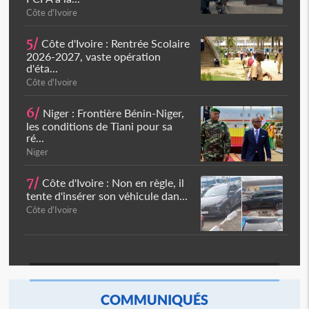
Côte d'Ivoire
5/
Côte d'Ivoire : Rentrée Scolaire
2026-2027, vaste opération
d'éta...
Côte d'Ivoire
6/
Niger : Frontière Bénin-Niger,
les conditions de Tiani pour sa
ré...
Niger
7/
Côte d'Ivoire : Non en règle, il
tente d'insérer son véhicule dan...
Côte d'Ivoire
COMMUNIQUÉS