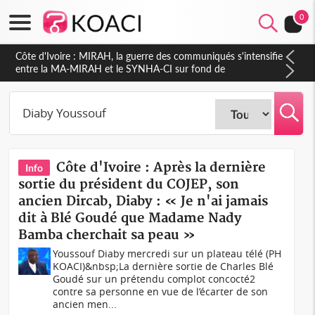
0
Côte d'Ivoire : MIRAH, la guerre des communiqués s'intensifie
entre la MA-MIRAH et le SYNHA-CI sur fond de
gouvernance et le projet de précompte sur les salaires des
agents
Côte d'Ivoire : Après la dernière
Info
sortie du président du COJEP, son
ancien Dircab, Diaby : « Je n'ai jamais
dit à Blé Goudé que Madame Nady
Bamba cherchait sa peau »
Youssouf Diaby mercredi sur un plateau télé (PH
KOACI)&nbsp;La dernière sortie de Charles Blé
Goudé sur un prétendu complot concocté2
contre sa personne en vue de l’écarter de son
ancien men...