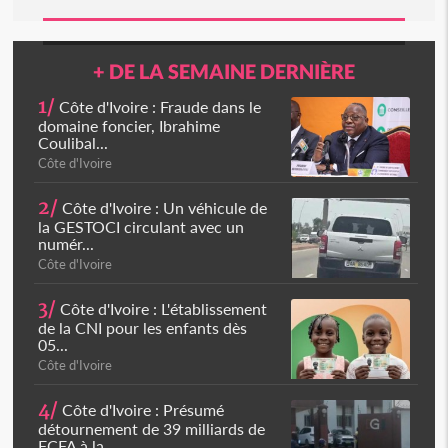
+ DE LA SEMAINE DERNIÈRE
1/
Côte d'Ivoire : Fraude dans le
domaine foncier, Ibrahime
Coulibal...
Côte d'Ivoire
2/
Côte d'Ivoire : Un véhicule de
la GESTOCI circulant avec un
numér...
Côte d'Ivoire
3/
Côte d'Ivoire : L'établissement
de la CNI pour les enfants dès
05...
Côte d'Ivoire
4/
Côte d'Ivoire : Présumé
détournement de 39 milliards de
FCFA à la...