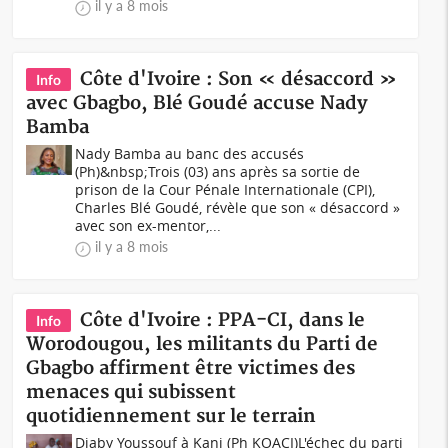
il y a 8 mois
Côte d'Ivoire : Son « désaccord »
Info
avec Gbagbo, Blé Goudé accuse Nady
Bamba
Nady Bamba au banc des accusés
(Ph)&nbsp;Trois (03) ans après sa sortie de
prison de la Cour Pénale Internationale (CPI),
Charles Blé Goudé, révèle que son « désaccord »
avec son ex-mentor,...
il y a 8 mois
Côte d'Ivoire : PPA-CI, dans le
Info
Worodougou, les militants du Parti de
Gbagbo affirment être victimes des
menaces qui subissent
quotidiennement sur le terrain
Diaby Youssouf à Kani (Ph KOACI)L'échec du parti