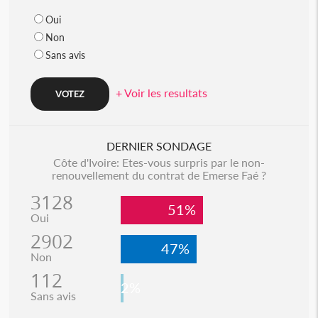
Oui
Non
Sans avis
+ Voir les resultats
DERNIER SONDAGE
Côte d'Ivoire: Etes-vous surpris par le non-
renouvellement du contrat de Emerse Faé ?
3128
51%
Oui
2902
47%
Non
112
2%
Sans avis