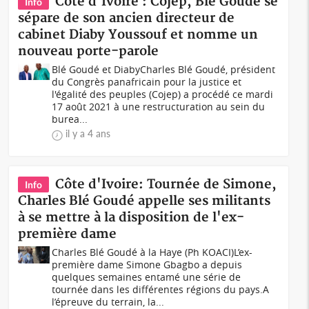
Côte d'Ivoire : Cojep, Blé Goudé se
Info
sépare de son ancien directeur de
cabinet Diaby Youssouf et nomme un
nouveau porte-parole
Blé Goudé et Diaby Charles Blé Goudé, président
du Congrès panafricain pour la justice et
l'égalité des peuples (Cojep) a procédé ce mardi
17 août 2021 à une restructuration au sein du
burea...
il y a 4 ans
Côte d'Ivoire: Tournée de Simone,
Info
Charles Blé Goudé appelle ses militants
à se mettre à la disposition de l'ex-
première dame
Charles Blé Goudé à la Haye (Ph KOACI)L’ex-
première dame Simone Gbagbo a depuis
quelques semaines entamé une série de
tournée dans les différentes régions du pays.A
l’épreuve du terrain, la...