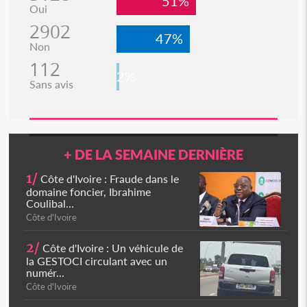
51%
Oui
2902
47%
Non
112
2%
Sans avis
+ DE LA SEMAINE DERNIÈRE
1/
Côte d'Ivoire : Fraude dans le
domaine foncier, Ibrahime
Coulibal...
Côte d'Ivoire
2/
Côte d'Ivoire : Un véhicule de
la GESTOCI circulant avec un
numér...
Côte d'Ivoire