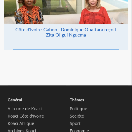
Côte d'Ivoire-Gabon : Dominique Ouattara reçoit
Zita Oligui Nguema
Général
Thèmes
A la une de Koaci
Politique
Koaci Côte d'Ivoire
Société
Koaci Afrique
Sport
Archives Koaci
Economie