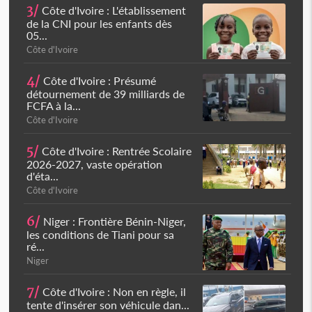
3/
Côte d'Ivoire : L'établissement
de la CNI pour les enfants dès
05...
Côte d'Ivoire
4/
Côte d'Ivoire : Présumé
détournement de 39 milliards de
FCFA à la...
Côte d'Ivoire
5/
Côte d'Ivoire : Rentrée Scolaire
2026-2027, vaste opération
d'éta...
Côte d'Ivoire
6/
Niger : Frontière Bénin-Niger,
les conditions de Tiani pour sa
ré...
Niger
7/
Côte d'Ivoire : Non en règle, il
tente d'insérer son véhicule dan...