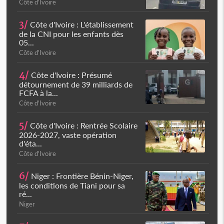
Côte d'Ivoire
3/
Côte d'Ivoire : L'établissement
de la CNI pour les enfants dès
05...
Côte d'Ivoire
4/
Côte d'Ivoire : Présumé
détournement de 39 milliards de
FCFA à la...
Côte d'Ivoire
5/
Côte d'Ivoire : Rentrée Scolaire
2026-2027, vaste opération
d'éta...
Côte d'Ivoire
6/
Niger : Frontière Bénin-Niger,
les conditions de Tiani pour sa
ré...
Niger