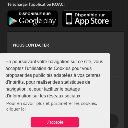
Télécharger l'application KOACI
NOUS CONTACTER
contact@koaci.com
koaci@yahoo.fr
En poursuivant votre navigation sur ce site, vous
+225 07 08 85 52 93
acceptez l'utilisation de Cookies pour vous
proposer des publicités adaptées à vos centres
d'intérêts, pour réaliser des statistiques de
NEWSLETTER
navigation, et pour faciliter le partage
Restez connecté via notre newsletter
d'information sur les réseaux sociaux.
S'abonner
Pour en savoir plus et paramétrer les cookies,
Se désabonner
cliquer ici
J'accepte