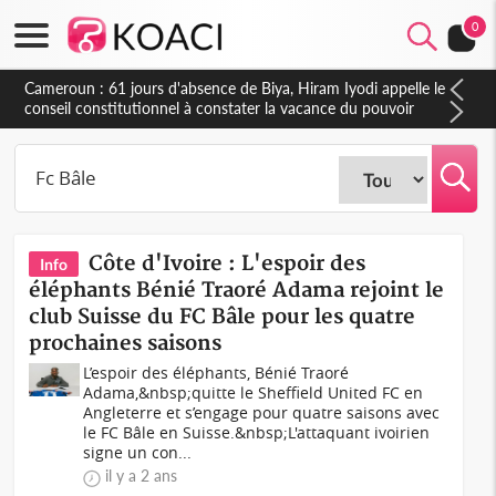
0
Cameroun : 61 jours d'absence de Biya, Hiram Iyodi appelle le
conseil constitutionnel à constater la vacance du pouvoir
Côte d'Ivoire : L'espoir des
Info
éléphants Bénié Traoré Adama rejoint le
club Suisse du FC Bâle pour les quatre
prochaines saisons
L’espoir des éléphants, Bénié Traoré
Adama,&nbsp;quitte le Sheffield United FC en
Angleterre et s’engage pour quatre saisons avec
le FC Bâle en Suisse.&nbsp;L'attaquant ivoirien
signe un con...
il y a 2 ans