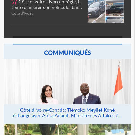
7/
Côte d'Ivoire : Non en règle, il
tente d'insérer son véhicule dan...
Côte d'Ivoire
COMMUNIQUÉS
Côte d'Ivoire-Canada: Tiémoko Meyliet Koné
échange avec Anita Anand, Ministre des Affaires é...