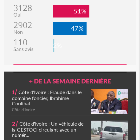
3128
51%
Oui
2902
47%
Non
110
2%
Sans avis
+ DE LA SEMAINE DERNIÈRE
1/
Côte d'Ivoire : Fraude dans le
domaine foncier, Ibrahime
Coulibal...
Côte d'Ivoire
2/
Côte d'Ivoire : Un véhicule de
la GESTOCI circulant avec un
numér...