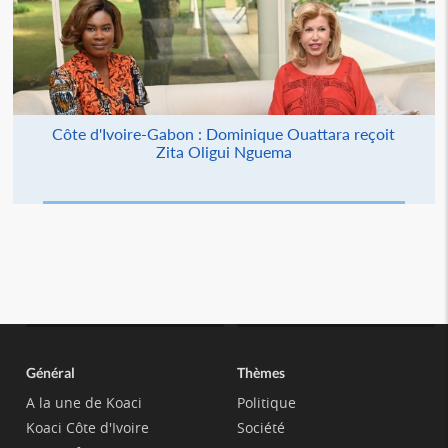
Côte d'Ivoire-Gabon : Dominique Ouattara reçoit
Zita Oligui Nguema
Général
Thèmes
A la une de Koaci
Politique
Koaci Côte d'Ivoire
Société