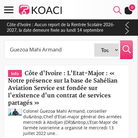
0
Côte d'Ivoire : Aucun report de la Rentrée Scolaire 2026-
2027, la date demeure fixée au lundi 14 septembre
(Ministère)
Côte d'Ivoire : L'Etat-Major : «
Info
Notre présence sur la base de Sahélian
Aviation Service est fondée sur
l'existence d'un contrat de services
partagés »
Colonel Guezoa Mahi Armand, conseiller
du&nbsp;Chef d'Etat-major général des armées
mercredi à Abidjan (DR)&nbsp;L’Etat-Major de
l’armée ivoirienne a organisé le mercredi 13
juillet 2022 une...