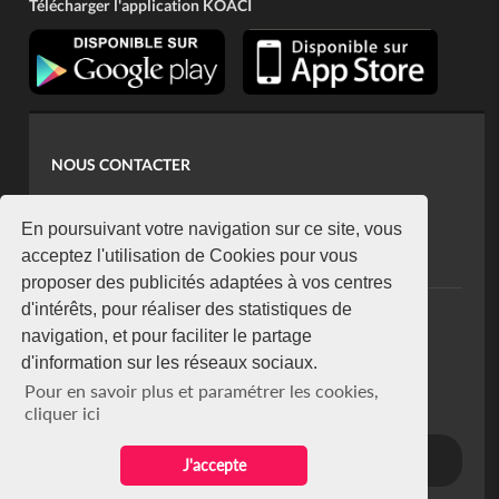
Télécharger l'application KOACI
NOUS CONTACTER
contact@koaci.com
koaci@yahoo.fr
En poursuivant votre navigation sur ce site, vous
+225 07 08 85 52 93
acceptez l'utilisation de Cookies pour vous
proposer des publicités adaptées à vos centres
d'intérêts, pour réaliser des statistiques de
NEWSLETTER
navigation, et pour faciliter le partage
Restez connecté via notre newsletter
d'information sur les réseaux sociaux.
S'abonner
Pour en savoir plus et paramétrer les cookies,
Se désabonner
cliquer ici
J'accepte