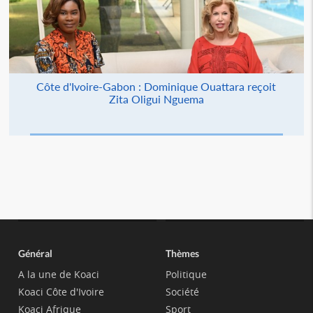
Côte d'Ivoire-Gabon : Dominique Ouattara reçoit
Zita Oligui Nguema
Général
Thèmes
A la une de Koaci
Politique
Koaci Côte d'Ivoire
Société
Koaci Afrique
Sport