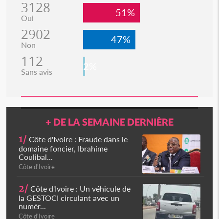
3128
51%
Oui
2902
47%
Non
112
2%
Sans avis
+ DE LA SEMAINE DERNIÈRE
1/
Côte d'Ivoire : Fraude dans le
domaine foncier, Ibrahime
Coulibal...
Côte d'Ivoire
2/
Côte d'Ivoire : Un véhicule de
la GESTOCI circulant avec un
numér...
Côte d'Ivoire