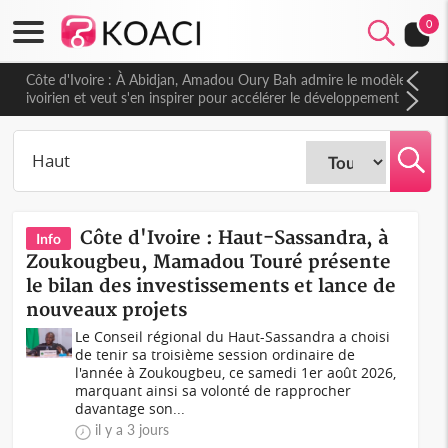
0
Côte d'Ivoire : À Abidjan, Amadou Oury Bah admire le modèle
ivoirien et veut s'en inspirer pour accélérer le développement
de la Guinée
Côte d'Ivoire : Haut-Sassandra, à
Info
Zoukougbeu, Mamadou Touré présente
le bilan des investissements et lance de
nouveaux projets
Le Conseil régional du Haut-Sassandra a choisi
de tenir sa troisième session ordinaire de
l'année à Zoukougbeu, ce samedi 1er août 2026,
marquant ainsi sa volonté de rapprocher
davantage son...
il y a 3 jours