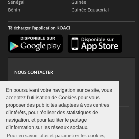
Sénégal
Guinée
Bénin
Guinée Equatorial
Télécharger l'application KOACI
NOUS CONTACTER
contact@koaci.com
koaci@yahoo.fr
En poursuivant votre navigation sur ce site, vous
+225 07 08 85 52 93
acceptez l'utilisation de Cookies pour vous
proposer des publicités adaptées à vos centres
d'intérêts, pour réaliser des statistiques de
NEWSLETTER
navigation, et pour faciliter le partage
Restez connecté via notre newsletter
d'information sur les réseaux sociaux.
S'abonner
Pour en savoir plus et paramétrer les cookies,