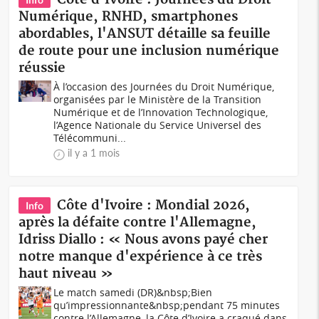
Numérique, RNHD, smartphones
abordables, l'ANSUT détaille sa feuille
de route pour une inclusion numérique
réussie
À l’occasion des Journées du Droit Numérique,
organisées par le Ministère de la Transition
Numérique et de l’Innovation Technologique,
l’Agence Nationale du Service Universel des
Télécommuni...
il y a 1 mois
Côte d'Ivoire : Mondial 2026,
Info
après la défaite contre l'Allemagne,
Idriss Diallo : « Nous avons payé cher
notre manque d'expérience à ce très
haut niveau »
Le match samedi (DR)&nbsp;Bien
qu’impressionnante&nbsp;pendant 75 minutes
contre l’Allemagne, la Côte d’Ivoire a craqué dans