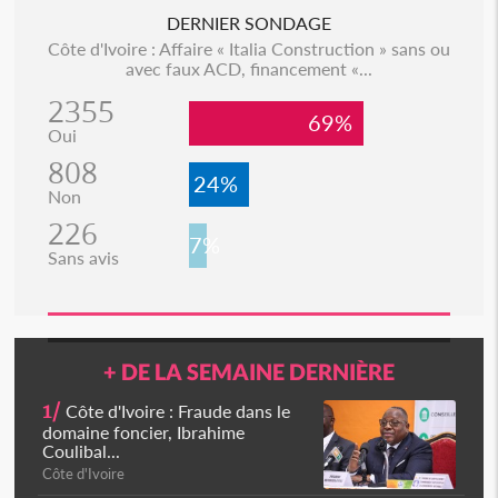
DERNIER SONDAGE
Côte d'Ivoire : Affaire « Italia Construction » sans ou
avec faux ACD, financement «...
2355
69%
Oui
808
24%
Non
226
7%
Sans avis
+ DE LA SEMAINE DERNIÈRE
1/
Côte d'Ivoire : Fraude dans le
domaine foncier, Ibrahime
Coulibal...
Côte d'Ivoire