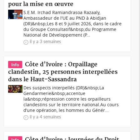
pour la mise en œuvre
S.E.M. Irchad Ramiandrasoa Razaaly,
Ambassadeur de l'UE au PND à Abidjan
(DR)&nbsp;Les 8 et 9 juillet 2026, dans le cadre
du Groupe Consultatif&nbsp;du Programme
National de Développement (P...
il y a 3 semaines
Côte d'Ivoire : Orpaillage
Info
clandestin, 25 personnes interpellées
dans le Haut-Sassandra
Des suspects interpellés (DR)&nbsp;La
Gendarmerie&nbsp;accentue
la&nbsp;répression contre les orpailleurs
clandestins sur le territoire national.Au cours
d’une opération, les hommes du Génér...
il y a 4 semaines
Côte d'Ivoire : Journées du Droit
Info