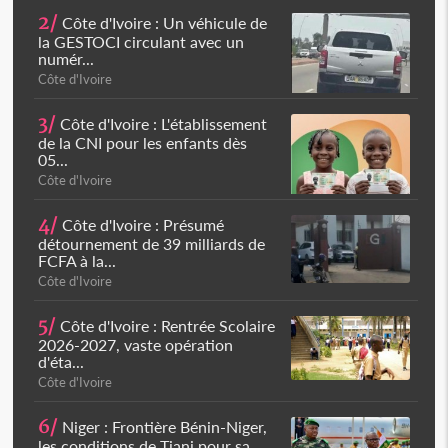
2/
Côte d'Ivoire : Un véhicule de
la GESTOCI circulant avec un
numér...
Côte d'Ivoire
3/
Côte d'Ivoire : L'établissement
de la CNI pour les enfants dès
05...
Côte d'Ivoire
4/
Côte d'Ivoire : Présumé
détournement de 39 milliards de
FCFA à la...
Côte d'Ivoire
5/
Côte d'Ivoire : Rentrée Scolaire
2026-2027, vaste opération
d'éta...
Côte d'Ivoire
6/
Niger : Frontière Bénin-Niger,
les conditions de Tiani pour sa