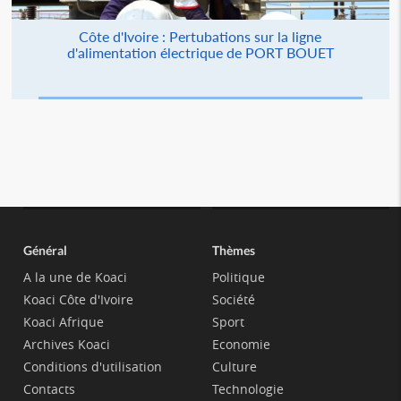
Côte d'Ivoire : Pertubations sur la ligne
d'alimentation électrique de PORT BOUET
Général
Thèmes
A la une de Koaci
Politique
Koaci Côte d'Ivoire
Société
Koaci Afrique
Sport
Archives Koaci
Economie
Conditions d'utilisation
Culture
Contacts
Technologie