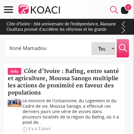
0
Côte d'Ivoire : À Abidjan, Amadou Oury Bah admire le modèle
ivoirien et veut s'en inspirer pour accélérer le développement
de la Guinée
Côte d'Ivoire : Bafing, entre santé
Info
et agriculture, Moussa Sanogo multiplie
les actions de proximité en faveur des
populations
Le ministre de l'Urbanisme, du Logement et du
Cadre de vie, Moussa Sanogo, a effectué ces
derniers jours une série de visites dans
plusieurs localités de la région du Bafing, où il a
posé de...
il y a 3 jours