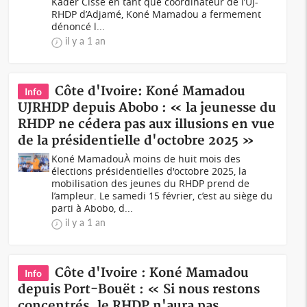
Kader Cissé en tant que coordinateur de l’UJ-
RHDP d’Adjamé, Koné Mamadou a fermement
dénoncé l...
il y a 1 an
Côte d'Ivoire: Koné Mamadou
Info
UJRHDP depuis Abobo : « la jeunesse du
RHDP ne cédera pas aux illusions en vue
de la présidentielle d'octobre 2025 »
Koné MamadouÀ moins de huit mois des
élections présidentielles d'octobre 2025, la
mobilisation des jeunes du RHDP prend de
l’ampleur. Le samedi 15 février, c’est au siège du
parti à Abobo, d...
il y a 1 an
Côte d'Ivoire : Koné Mamadou
Info
depuis Port-Bouët : « Si nous restons
concentrés, le RHDP n'aura pas