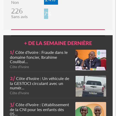
Non
226
7%
Sans avis
+ DE LA SEMAINE DERNIÈRE
1/
Côte d'Ivoire : Fraude dans le
domaine foncier, Ibrahime
Coulibal...
Côte d'Ivoire
2/
Côte d'Ivoire : Un véhicule de
la GESTOCI circulant avec un
numér...
Côte d'Ivoire
3/
Côte d'Ivoire : L'établissement
de la CNI pour les enfants dès
05...