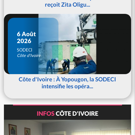
reçoit Zita Oligu...
6 Août
2026
SODECI
Côte d'Ivoire
Côte d'Ivoire : À Yopougon, la SODECI
intensifie les opéra...
INFOS
CÔTE D'IVOIRE