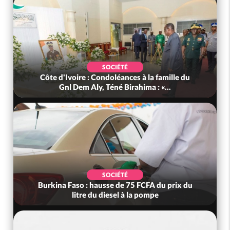
SOCIÉTÉ
Côte d'Ivoire : Condoléances à la famille du
Gnl Dem Aly, Téné Birahima : «...
SOCIÉTÉ
Burkina Faso : hausse de 75 FCFA du prix du
litre du diesel à la pompe