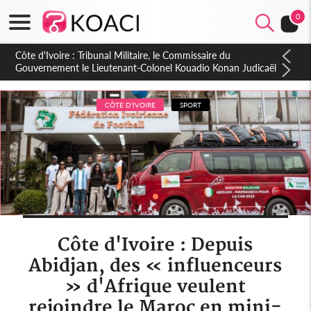
0
Burkina Faso : hausse de 75 FCFA du prix du litre du diesel à
la pompe
CÔTE D'IVOIRE
SPORT
Côte d'Ivoire : Depuis
Abidjan, des « influenceurs
» d'Afrique veulent
rejoindre le Maroc en mini-