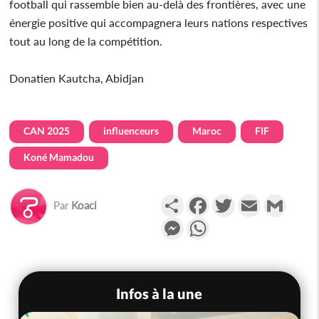
football qui rassemble bien au-delà des frontières, avec une
énergie positive qui accompagnera leurs nations respectives
tout au long de la compétition.
Donatien Kautcha, Abidjan
CAN 2025
influenceurs
Maroc
FIF
Koné Mamadou
Partager
Facebook
Twitter
Email
Gmail
Par
Koaci
Messenger
WhatsApp
Infos à la une