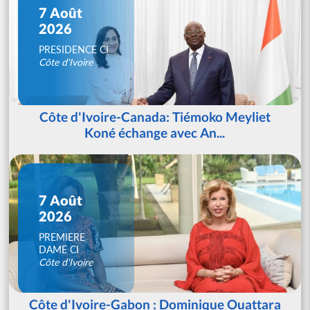
7 Août
2026
PRESIDENCE CI
Côte d'Ivoire
Côte d'Ivoire-Canada: Tiémoko Meyliet
Koné échange avec An...
7 Août
2026
PREMIERE
DAME CI
Côte d'Ivoire
Côte d'Ivoire-Gabon : Dominique Ouattara