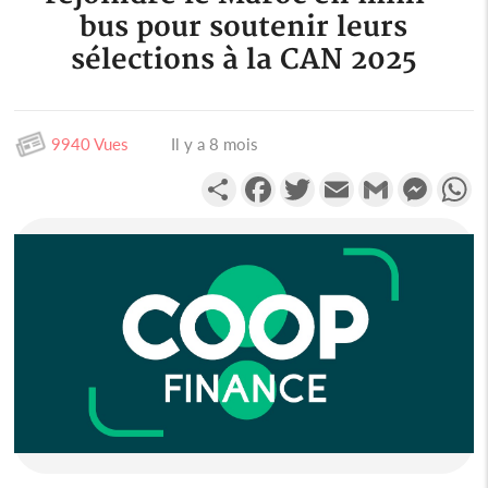
bus pour soutenir leurs
sélections à la CAN 2025
9940 Vues
Il y a 8 mois
Partager
Facebook
Twitter
Email
Gmail
Messen
W