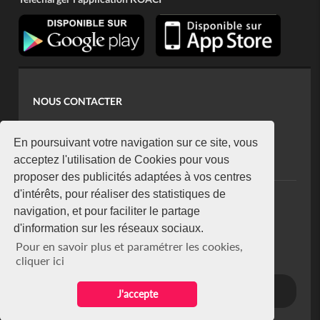
NOUS CONTACTER
contact@koaci.com
koaci@yahoo.fr
En poursuivant votre navigation sur ce site, vous
+225 07 08 85 52 93
acceptez l'utilisation de Cookies pour vous
proposer des publicités adaptées à vos centres
d'intérêts, pour réaliser des statistiques de
NEWSLETTER
navigation, et pour faciliter le partage
Restez connecté via notre newsletter
d'information sur les réseaux sociaux.
S'abonner
Pour en savoir plus et paramétrer les cookies,
Se désabonner
cliquer ici
J'accepte