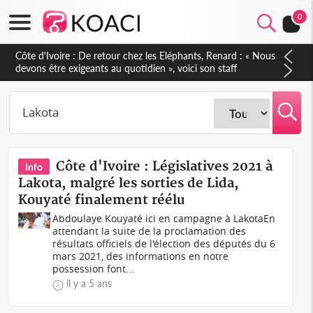
0
Côte d'Ivoire : 66e anniversaire de l'Indépendance, les Forces
de Défense et de Sécurité affichent leur puissance et
réaffirment leur engagement envers la Nation
Côte d'Ivoire : Législatives 2021 à
Info
Lakota, malgré les sorties de Lida,
Kouyaté finalement réélu
Abdoulaye Kouyaté ici en campagne à LakotaEn
attendant la suite de la proclamation des
résultats officiels de l'élection des députés du 6
mars 2021, des informations en notre
possession font...
il y a 5 ans