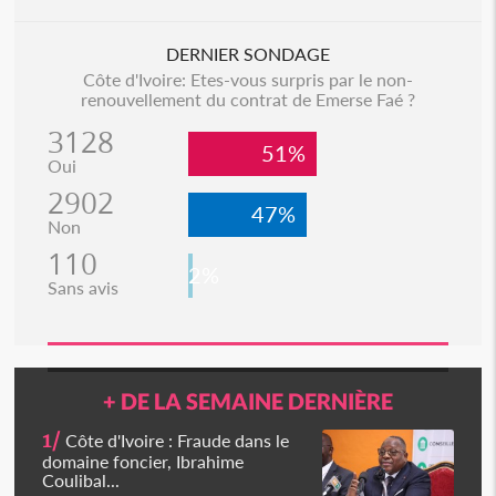
DERNIER SONDAGE
Côte d'Ivoire: Etes-vous surpris par le non-
renouvellement du contrat de Emerse Faé ?
3128
51%
Oui
2902
47%
Non
110
2%
Sans avis
+ DE LA SEMAINE DERNIÈRE
1/
Côte d'Ivoire : Fraude dans le
domaine foncier, Ibrahime
Coulibal...