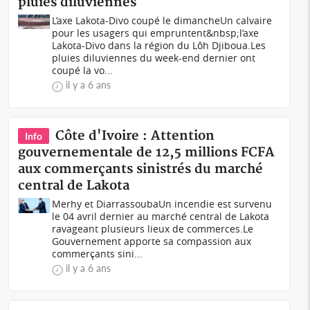
pluies diluviennes
L’axe Lakota-Divo coupé le dimancheUn calvaire
pour les usagers qui empruntent&nbsp;l’axe
Lakota-Divo dans la région du Lôh Djiboua.Les
pluies diluviennes du week-end dernier ont
coupé la vo...
il y a 6 ans
Côte d'Ivoire : Attention
Info
gouvernementale de 12,5 millions FCFA
aux commerçants sinistrés du marché
central de Lakota
Merhy et DiarrassoubaUn incendie est survenu
le 04 avril dernier au marché central de Lakota
ravageant plusieurs lieux de commerces.Le
Gouvernement apporte sa compassion aux
commerçants sini...
il y a 6 ans