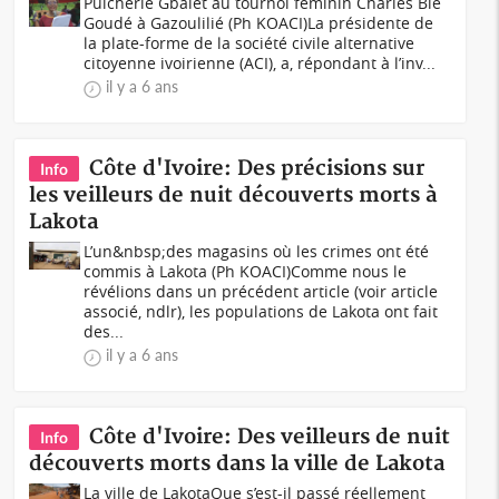
Pulchérie Gbalet au tournoi féminin Charles Blé
Goudé à Gazoulilié (Ph KOACI)La présidente de
la plate-forme de la société civile alternative
citoyenne ivoirienne (ACI), a, répondant à l’inv...
il y a 6 ans
Côte d'Ivoire: Des précisions sur
Info
les veilleurs de nuit découverts morts à
Lakota
L’un&nbsp;des magasins où les crimes ont été
commis à Lakota (Ph KOACI)Comme nous le
révélions dans un précédent article (voir article
associé, ndlr), les populations de Lakota ont fait
des...
il y a 6 ans
Côte d'Ivoire: Des veilleurs de nuit
Info
découverts morts dans la ville de Lakota
La ville de LakotaQue s’est-il passé réellement