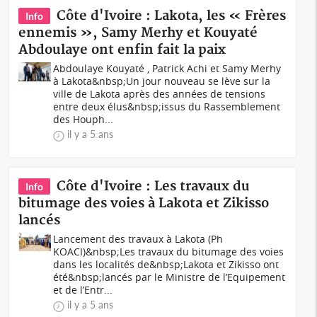
Côte d'Ivoire : Lakota, les « Frères
Info
ennemis », Samy Merhy et Kouyaté
Abdoulaye ont enfin fait la paix
Abdoulaye Kouyaté , Patrick Achi et Samy Merhy
à Lakota&nbsp;Un jour nouveau se lève sur la
ville de Lakota après des années de tensions
entre deux élus&nbsp;issus du Rassemblement
des Houph...
il y a 5 ans
Côte d'Ivoire : Les travaux du
Info
bitumage des voies à Lakota et Zikisso
lancés
Lancement des travaux à Lakota (Ph
KOACI)&nbsp;Les travaux du bitumage des voies
dans les localités de&nbsp;Lakota et Zikisso ont
été&nbsp;lancés par le Ministre de l’Equipement
et de l’Entr...
il y a 5 ans