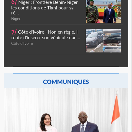
6/
Niger : Frontière Bénin-Niger,
les conditions de Tiani pour sa
ré...
Niger
7/
Côte d'Ivoire : Non en règle, il
tente d'insérer son véhicule dan...
Côte d'Ivoire
COMMUNIQUÉS