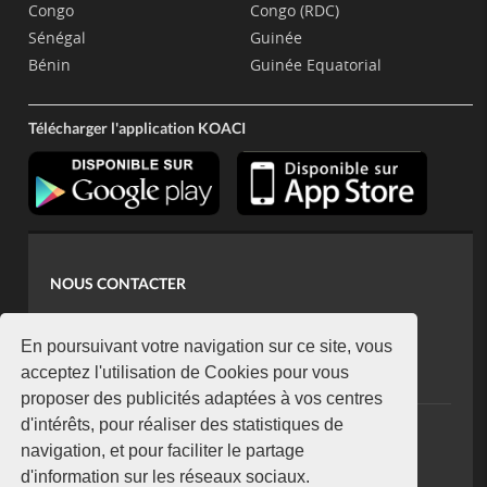
Congo
Congo (RDC)
Sénégal
Guinée
Bénin
Guinée Equatorial
Télécharger l'application KOACI
NOUS CONTACTER
contact@koaci.com
koaci@yahoo.fr
En poursuivant votre navigation sur ce site, vous
+225 07 08 85 52 93
acceptez l'utilisation de Cookies pour vous
proposer des publicités adaptées à vos centres
d'intérêts, pour réaliser des statistiques de
NEWSLETTER
navigation, et pour faciliter le partage
Restez connecté via notre newsletter
d'information sur les réseaux sociaux.